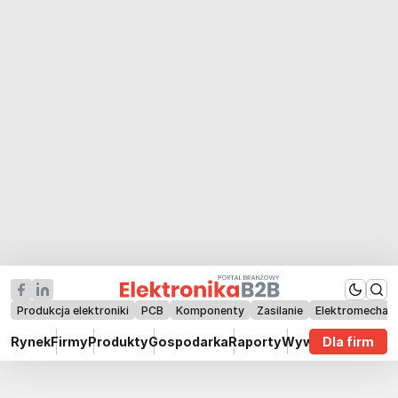
Produkcja elektroniki
PCB
Komponenty
Zasilanie
Elektromechan
Rynek
Firmy
Produkty
Gospodarka
Raporty
Wywiady
Dla firm
Technik