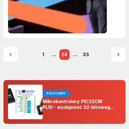
1
...
24
...
33
POLECAMY
Mikrokontrolery PIC32CM
PL10 - wydajność 32-bitowego
rdzenia Arm Cortex-M0+ i
odporność na zakłócenia w
projektach 5 V