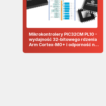
Mikrokontrolery PIC32CM PL10 -
wydajność 32-bitowego rdzenia
Arm Cortex-M0+ i odporność na
zakłócenia w projektach 5 V