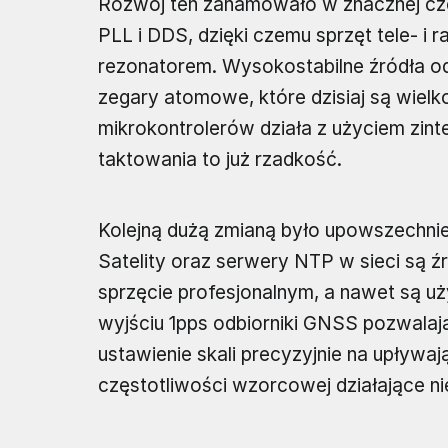
Rozwój ten zahamowało w znacznej cz
PLL i DDS, dzięki czemu sprzęt tele- i
rezonatorem. Wysokostabilne źródła odn
zegary atomowe, które dzisiaj są wiel
mikrokontrolerów działa z użyciem zi
taktowania to już rzadkość.
Kolejną dużą zmianą było upowszechnieni
Satelity oraz serwery NTP w sieci są 
sprzęcie profesjonalnym, a nawet są 
wyjściu 1pps odbiorniki GNSS pozwalają
ustawienie skali precyzyjnie na upływa
częstotliwości wzorcowej działające ni