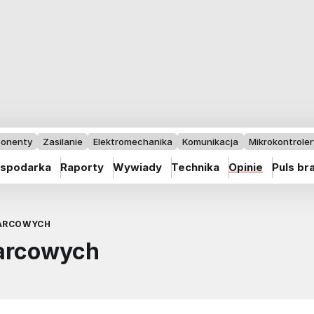
onenty
Zasilanie
Elektromechanika
Komunikacja
Mikrokontrolery
spodarka
Raporty
Wywiady
Technika
Opinie
Puls br
ARCOWYCH
warcowych