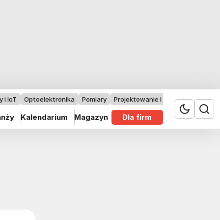
 i IoT
Optoelektronika
Pomiary
Projektowanie i badania
anży
Kalendarium
Magazyn
Dla firm