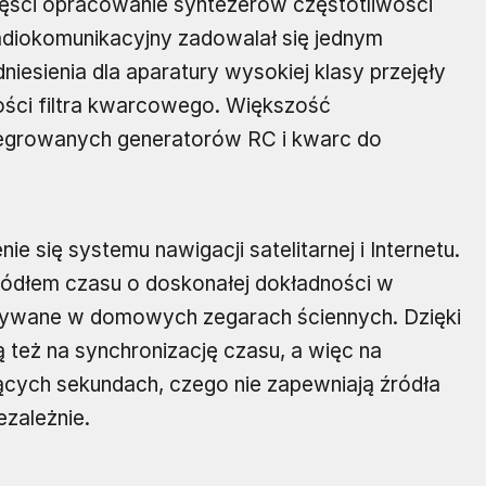
ęści opracowanie syntezerów częstotliwości
 radiokomunikacyjny zadowalał się jednym
iesienia dla aparatury wysokiej klasy przejęły
kości filtra kwarcowego. Większość
ntegrowanych generatorów RC i kwarc do
e się systemu nawigacji satelitarnej i Internetu.
źródłem czasu o doskonałej dokładności w
używane w domowych zegarach ściennych. Dzięki
 też na synchronizację czasu, a więc na
jących sekundach, czego nie zapewniają źródła
ezależnie.