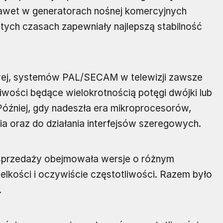
awet w generatorach nośnej komercyjnych
mtych czasach zapewniały najlepszą stabilność
wej, systemów PAL/SECAM w telewizji zawsze
liwości będące wielokrotnością potęgi dwójki lub
 Później, gdy nadeszła era mikroprocesorów,
a oraz do działania interfejsów szeregowych.
sprzedaży obejmowała wersje o różnym
ielkości i oczywiście częstotliwości. Razem było
.