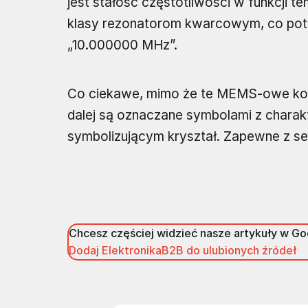
jest stałość częstotliwości w funkcji 
klasy rezonatorom kwarcowym, co pot
„10.000000 MHz”.
Co ciekawe, mimo że te MEMS-owe kom
dalej są oznaczane symbolami z chara
symbolizującym kryształ. Zapewne z s
Chcesz częściej widzieć nasze artykuły w G
Dodaj ElektronikaB2B do ulubionych źródeł