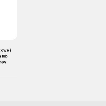
cowe i
 lub
ampy