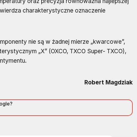
temperatury oraz precyzja równoważna najlepszej
wierdza charakterystyczne oznaczenie
ponenty nie są w żadnej mierze „kwarcowe”,
kterystycznym „X” (OXCO, TXCO Super- TXCO),
entymentu.
Robert Magdziak
oogle?