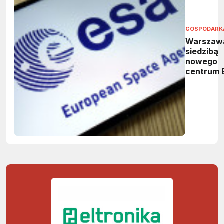
GOSPODARK
Warszaw
siedzibą
nowego
centrum 
Ośrodek
wesprze 
kosmiczn
bezpiecz
i technol
dual-use