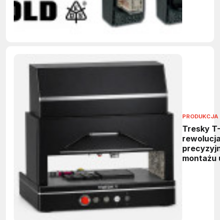
PRODUKCJA 
Tresky T
rewolucj
precyzyj
montażu 
mikroele
i fotoniki