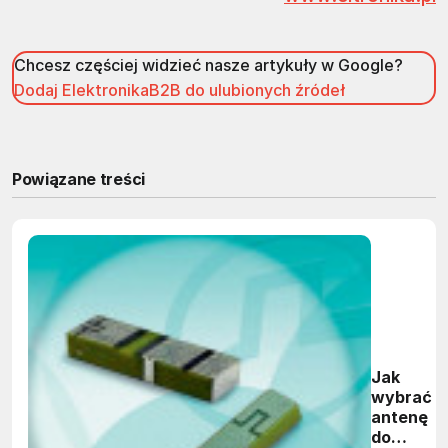
Chcesz częściej widzieć nasze artykuły w Google?
Dodaj ElektronikaB2B do ulubionych źródeł
Powiązane treści
Jak
wybrać
antenę
do