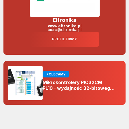
Eltronika
www.eltronika.pl
biuro@eltronika.pl
PROFIL FIRMY
POLECAMY
Mikrokontrolery PIC32CM
PL10 - wydajność 32-bitowego
rdzenia Arm Cortex-M0+ i
odporność na zakłócenia w
projektach 5 V