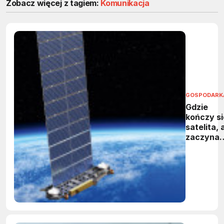
Zobacz więcej z tagiem:
Komunikacja
GOSPODARK
Gdzie
kończy si
satelita, 
zaczyna
kosmiczn
śmieć