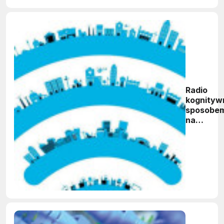
Radio
kognityw
sposobe
na
zatłoczo
widmo
radiowe