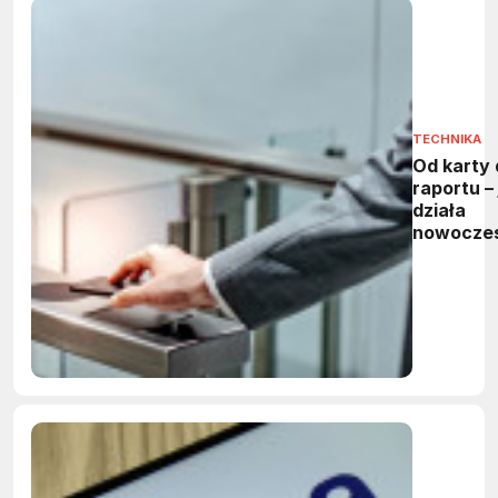
TECHNIKA
Od karty 
raportu – 
działa
nowocze
system
kontroli
dostępu?