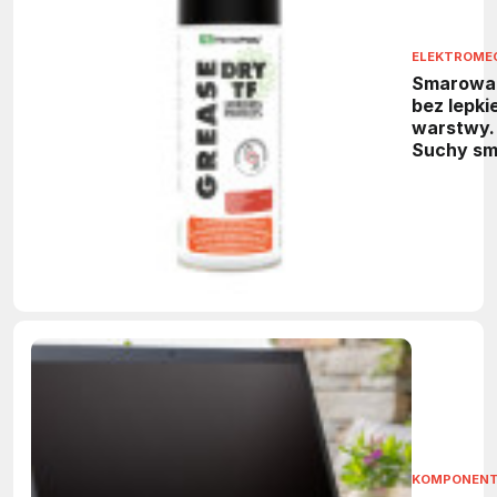
ELEKTROME
Smarowa
bez lepkie
warstwy.
Suchy sm
PTFE do
maszyn
KOMPONEN