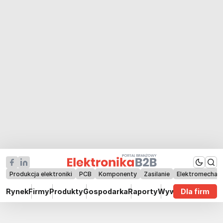
Produkcja elektroniki
PCB
Komponenty
Zasilanie
Elektromechan
Rynek
Firmy
Produkty
Gospodarka
Raporty
Wywiady
Dla firm
Technik