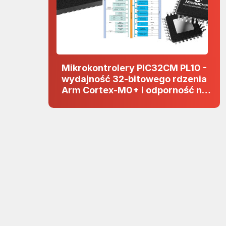
Mikrokontrolery PIC32CM PL10 -
wydajność 32-bitowego rdzenia
Arm Cortex-M0+ i odporność na
zakłócenia w projektach 5 V