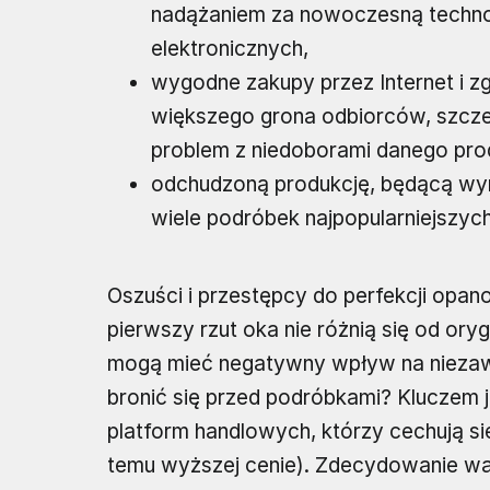
nadążaniem za nowoczesną technol
elektronicznych,
wygodne zakupy przez Internet i z
większego grona odbiorców, szczeg
problem z niedoborami danego pro
odchudzoną produkcję, będącą wyni
wiele podróbek najpopularniejszy
Oszuści i przestępcy do perfekcji opan
pierwszy rzut oka nie różnią się od ory
mogą mieć negatywny wpływ na niezawo
bronić się przed podróbkami? Kluczem 
platform handlowych, którzy cechują si
temu wyższej cenie). Zdecydowanie war