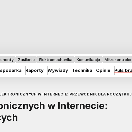
onenty
Zasilanie
Elektromechanika
Komunikacja
Mikrokontrolery
spodarka
Raporty
Wywiady
Technika
Opinie
Puls br
EKTRONICZNYCH W INTERNECIE: PRZEWODNIK DLA POCZĄTKU
nicznych w Internecie:
cych