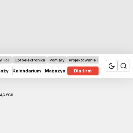
 i IoT
Optoelektronika
Pomiary
Projektowanie i badania
anży
Kalendarium
Magazyn
Dla firm
JĄCYCH