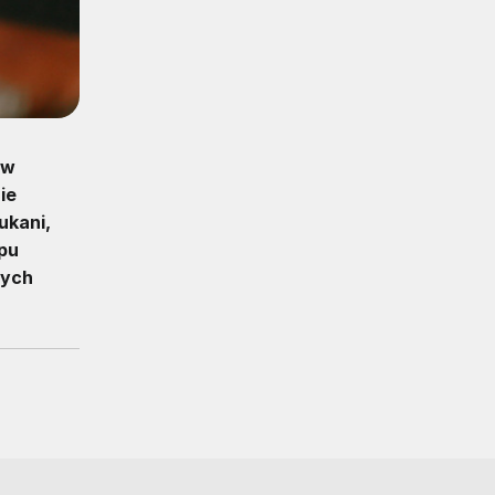
ów
ie
ukani,
pu
rych