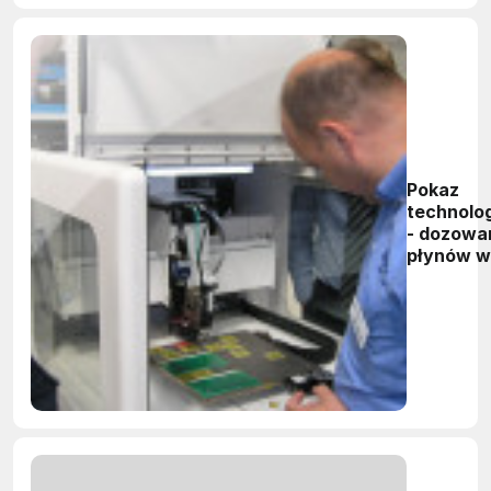
Pokaz
technolo
- dozowa
płynów w
przemyśl
elektron