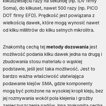
kilkudziesięciu razy na sekundę (np. IDV firmy
Soma), do kilkuset, nawet 500 razy (np. PICO
DOT firmy EFD). Prędkość jest powiązana z
wielkością dawek, które mogą wynosić nawet
od kilku mililitrów do kilku setnych mikrolitra.
Znakomitą cechą tej
metody dozowania
jest
możliwość podania kilku dawek jedna na drugą i
zbudowania stosu materiału o wąskiej
podstawie, jeśli jest taka możliwość. Jest to
bardzo ważna właściwość ułatwiająca
podawanie klejów SMA, gdzie komponenty
mogą być położone na wysokiej kropli kleju, bez
jej rozmywania wokół pola klejenia i groźby
zanieczyszczenia padów. Inną znakomitą cechą