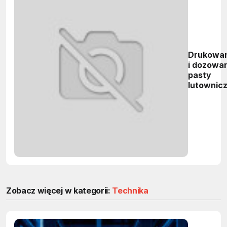
Drukowan
i dozowa
pasty
lutownicz
i kleju.
Przegląd
urządzeń
metody,
problemy
Zobacz więcej w kategorii:
Technika