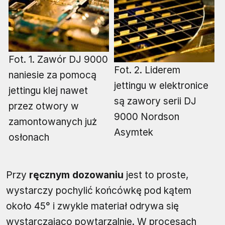
Fot. 1. Zawór DJ 9000
Fot. 2. Liderem
naniesie za pomocą
jettingu w elektronice
jettingu klej nawet
są zawory serii DJ
przez otwory w
9000 Nordson
zamontowanych już
Asymtek
osłonach
Przy
ręcznym dozowaniu
jest to proste,
wystarczy pochylić końcówkę pod kątem
około 45° i zwykle materiał odrywa się
wystarczająco powtarzalnie. W procesach