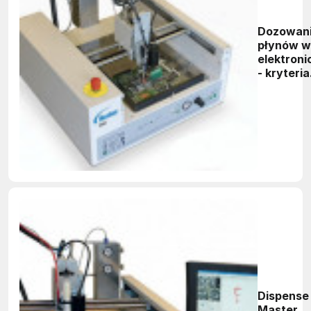
Dozowan
płynów w
elektroni
- kryteria
doboru i
oceny po
kątem
wielkości
produkcji
Dispense
Master