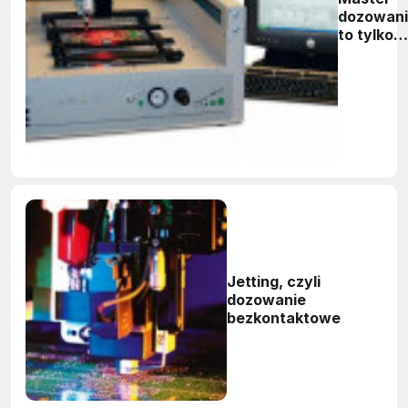
dozowan
to tylko
początek.
Jetting, czyli
dozowanie
bezkontaktowe