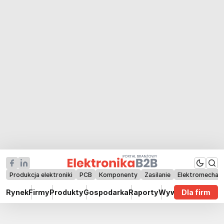
Produkcja elektroniki
PCB
Komponenty
Zasilanie
Elektromechan
Rynek
Firmy
Produkty
Gospodarka
Raporty
Wywiady
Dla firm
Technik