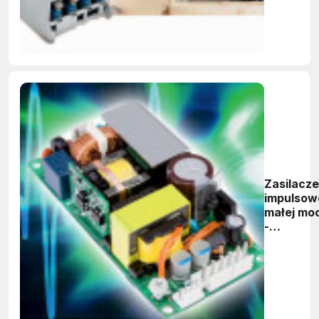
Zasilacze
impulsow
małej mo
-
uniwersa
i przydat
praktycz
w każdej
sytuacji