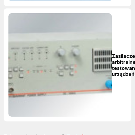
Zasilacze
arbitralne
testowan
urządzeń
zasilanyc
akumulat