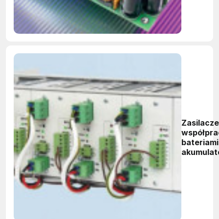
Zasilacze
współpra
bateriami
akumulat
w syste
pożarow