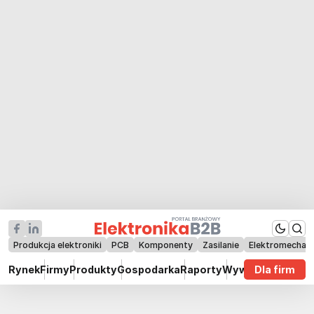
Produkcja elektroniki
PCB
Komponenty
Zasilanie
Elektromechan
Rynek
Firmy
Produkty
Gospodarka
Raporty
Wywiady
Dla firm
Technik