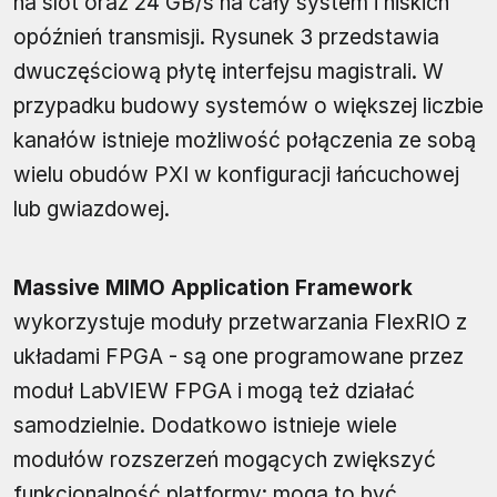
na slot oraz 24 GB/s na cały system i niskich
opóźnień transmisji. Rysunek 3 przedstawia
dwuczęściową płytę interfejsu magistrali. W
przypadku budowy systemów o większej liczbie
kanałów istnieje możliwość połączenia ze sobą
wielu obudów PXI w konfiguracji łańcuchowej
lub gwiazdowej.
Massive MIMO Application Framework
wykorzystuje moduły przetwarzania FlexRIO z
układami FPGA - są one programowane przez
moduł LabVIEW FPGA i mogą też działać
samodzielnie. Dodatkowo istnieje wiele
modułów rozszerzeń mogących zwiększyć
funkcjonalność platformy: mogą to być