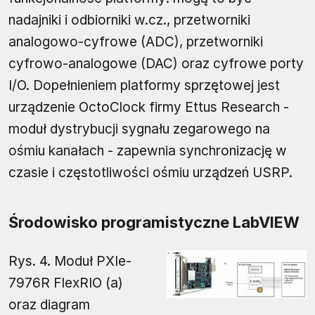
nadajniki i odbiorniki w.cz., przetworniki
analogowo-cyfrowe (ADC), przetworniki
cyfrowo-analogowe (DAC) oraz cyfrowe porty
I/O. Dopełnieniem platformy sprzętowej jest
urządzenie OctoClock firmy Ettus Research -
moduł dystrybucji sygnału zegarowego na
ośmiu kanałach - zapewnia synchronizację w
czasie i częstotliwości ośmiu urządzeń USRP.
Środowisko programistyczne LabVIEW
Rys. 4. Moduł PXIe-
7976R FlexRIO (a)
oraz diagram