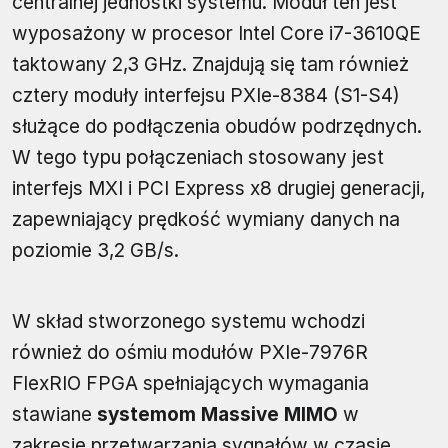
centralnej jednostki systemu. Moduł ten jest
wyposażony w procesor Intel Core i7-3610QE
taktowany 2,3 GHz. Znajdują się tam również
cztery moduły interfejsu PXIe-8384 (S1-S4)
służące do podłączenia obudów podrzędnych.
W tego typu połączeniach stosowany jest
interfejs MXI i PCI Express x8 drugiej generacji,
zapewniający prędkość wymiany danych na
poziomie 3,2 GB/s.
W skład stworzonego systemu wchodzi
również do ośmiu modułów PXIe-7976R
FlexRIO FPGA spełniających wymagania
stawiane
systemom Massive MIMO
w
zakresie przetwarzania sygnałów w czasie