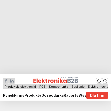
Produkcja elektroniki
PCB
Komponenty
Zasilanie
Elektromechan
Rynek
Firmy
Produkty
Gospodarka
Raporty
Wywiady
Dla firm
Technik