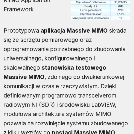
MIMO Application
Framework
Prototypowa
aplikacja Massive MIMO
składa
się ze sprzętu pomiarowego oraz
oprogramowania potrzebnego do zbudowania
uniwersalnego, konfigurowalnego i
skalowalnego
stanowiska testowego
Massive MIMO
, zdolnego do dwukierunkowej
komunikacji w czasie rzeczywistym. Dzięki
definiowanym programowo transceiverom
radiowym NI (SDR) i środowisku LabVIEW,
modułowa architektura systemów MIMO
pozwala na rozwinięcie systemu zbudowanego
z kilku węzłów do
postaci Massive MIMO
,