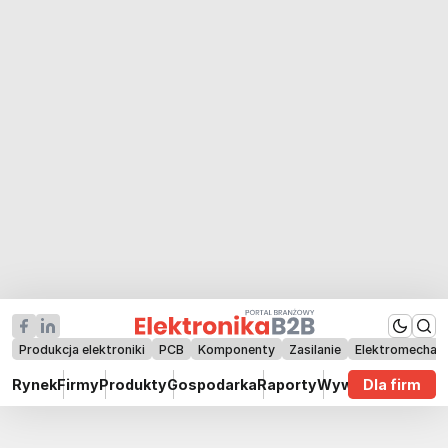
Produkcja elektroniki
PCB
Komponenty
Zasilanie
Elektromechan
Rynek
Firmy
Produkty
Gospodarka
Raporty
Wywiady
Dla firm
Technik