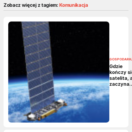
Zobacz więcej z tagiem:
Komunikacja
GOSPODARK
Gdzie
kończy si
satelita, 
zaczyna
kosmiczn
śmieć