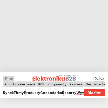
Produkcja elektroniki
PCB
Komponenty
Zasilanie
Elektromechan
Rynek
Firmy
Produkty
Gospodarka
Raporty
Wywiady
Dla firm
Technik