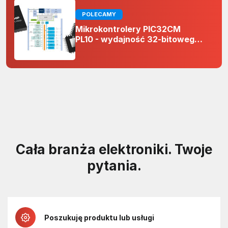
POLECAMY
Mikrokontrolery PIC32CM
PL10 - wydajność 32-bitowego
rdzenia Arm Cortex-M0+ i
odporność na zakłócenia w
projektach 5 V
Cała branża elektroniki. Twoje
pytania.
Poszukuję produktu lub usługi