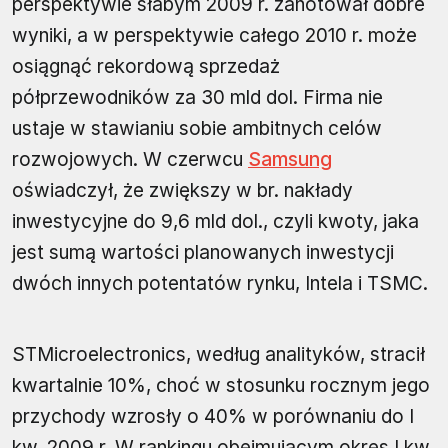
perspektywie słabym 2009 r. zanotował dobre
wyniki, a w perspektywie całego 2010 r. może
osiągnąć rekordową sprzedaż
półprzewodników za 30 mld dol. Firma nie
ustaje w stawianiu sobie ambitnych celów
rozwojowych. W czerwcu
Samsung
oświadczył, że zwiększy w br. nakłady
inwestycyjne do 9,6 mld dol., czyli kwoty, jaka
jest sumą wartości planowanych inwestycji
dwóch innych potentatów rynku, Intela i TSMC.
STMicroelectronics, według analityków, stracił
kwartalnie 10%, choć w stosunku rocznym jego
przychody wzrosły o 40% w porównaniu do I
kw. 2009 r. W rankingu obejmującym okres I kw.