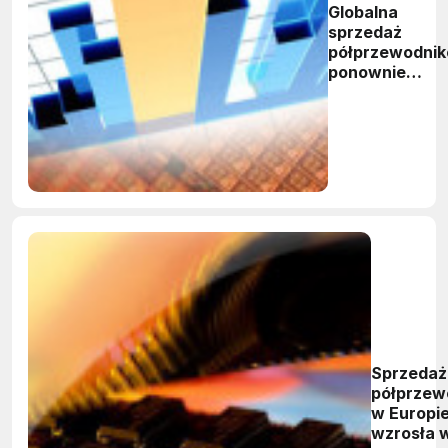
Globalna
sprzedaż
półprzewodni
ponownie
przewyższyła
prognozy
Sprzedaż
półprzew
w Europi
wzrosła 