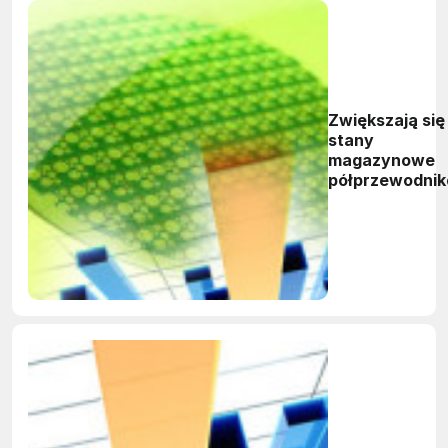
Zwiększają się
stany
magazynowe
półprzewodni