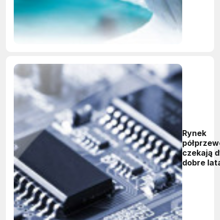
Rynek
półprzew
czekają 
dobre lat