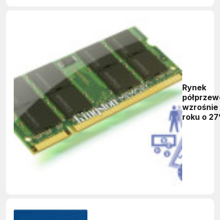
Rynek
półprzew
wzrośnie
roku o 2