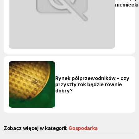
niemiecki
półprzew
Rynek półprzewodników - czy
przyszły rok będzie równie
dobry?
Zobacz więcej w kategorii:
Gospodarka