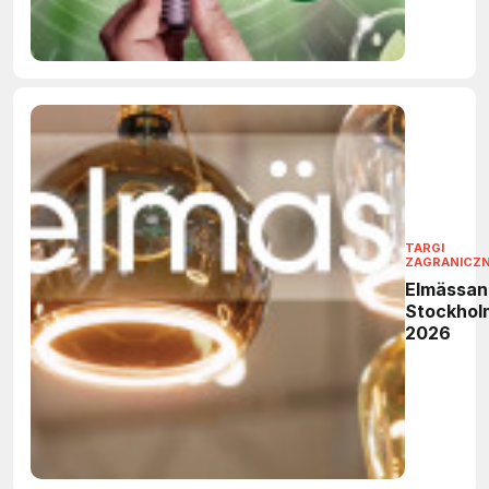
TARGI
ZAGRANICZ
Elmässan
Stockhol
2026