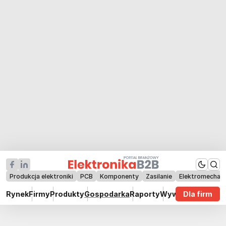
Produkcja elektroniki
PCB
Komponenty
Zasilanie
Elektromechan
Rynek
Firmy
Produkty
Gospodarka
Raporty
Wywiady
Dla firm
Technik