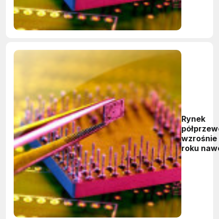
Rynek
półprzew
wzrośnie
roku naw