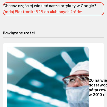
Chcesz częściej widzieć nasze artykuły w Google?
Dodaj ElektronikaB2B do ulubionych źródeł
Powiązane treści
20 najwi
dostawc
półprzew
w 2010 r.