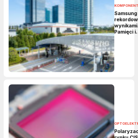
KOMPONEN
Samsung
rekordow
wynikami
Pamięci i
HBM
napędzaj
wzrost
OPTOELEKT
Polaryzac
rynku CIS