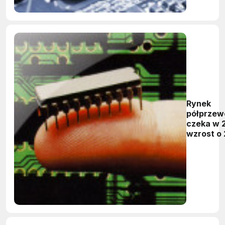
Rynek
półprzew
czeka w 2
wzrost o