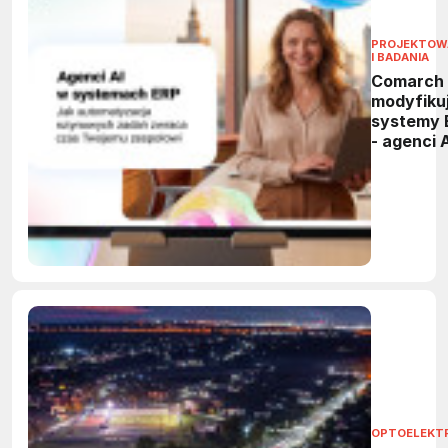
PROJEKTOW
I BADANIA
Comarch
modyfiku
systemy 
- agenci 
przejmą
powtarza
zadania 
firmach
OPTOELEKT