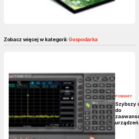
Zobacz więcej w kategorii:
Gospodarka
POMIARY
Szybszy 
do
zaawans
urządzeń
kontrolno
pomiarow