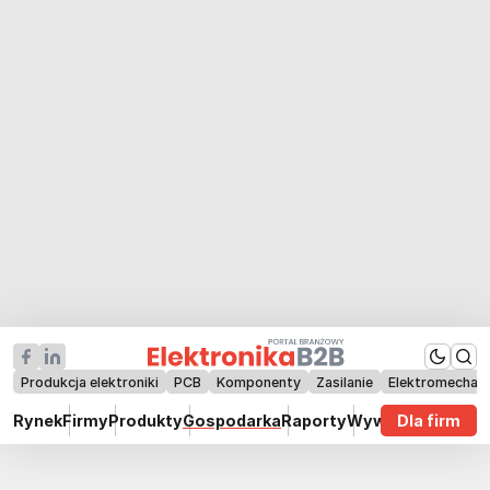
Produkcja elektroniki
PCB
Komponenty
Zasilanie
Elektromechan
Rynek
Firmy
Produkty
Gospodarka
Raporty
Wywiady
Dla firm
Technik