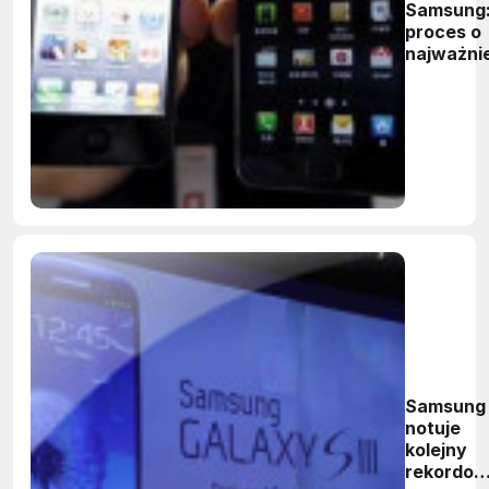
Samsung
proces o
najważni
rynek
Samsung
notuje
kolejny
rekordo