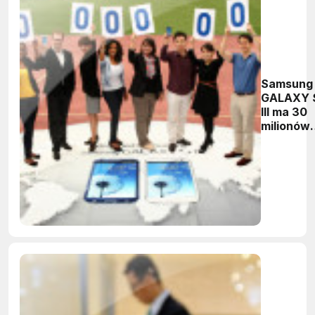
Samsung
GALAXY 
III ma 30
milionów
nabywcó