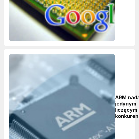
ARM nada
jedynym
liczącym 
konkure
Intela