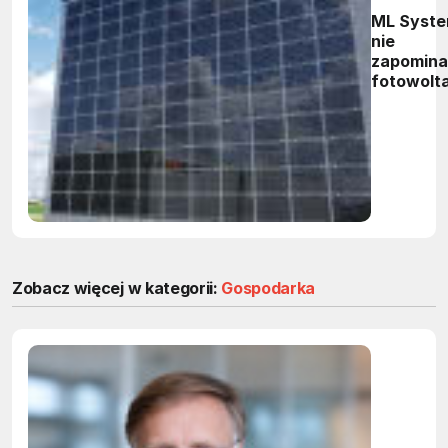
ML Syst
nie
zapomina
fotowolt
klasyczne
Zobacz więcej w kategorii:
Gospodarka