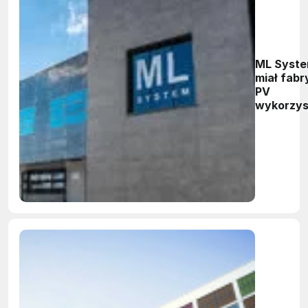
ML Syste
miał fabr
PV
wykorzys
kropki k