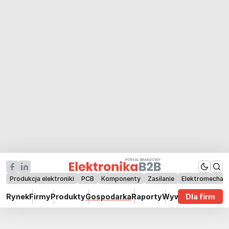
Produkcja elektroniki
PCB
Komponenty
Zasilanie
Elektromechan
Rynek
Firmy
Produkty
Gospodarka
Raporty
Wywiady
Dla firm
Technik