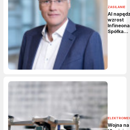
ZASILANIE
AI napęd
wzrost
Infineona
Spółka
podnosi
prognozę
przycho
ELEKTROME
Wojna na