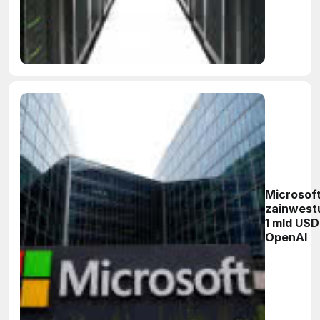
Microsof
zainwest
1 mld USD
OpenAI