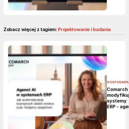
Zobacz więcej z tagiem:
Projektowanie i badania
GOSPODARK
Comarch
modyfiku
systemy
ERP - age
AI przejm
powtarza
zadania 