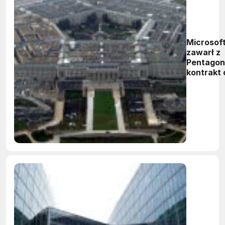
Microsof
zawarł z
Pentago
kontrakt 
wartości 
mld dola