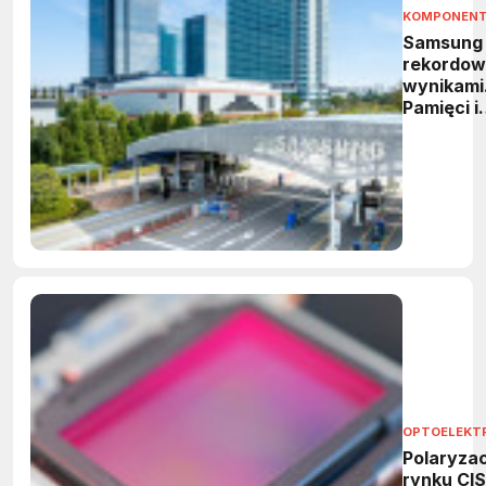
KOMPONEN
Samsung
rekordow
wynikami
Pamięci i
HBM
napędzaj
wzrost
OPTOELEKT
Polaryzac
rynku CIS