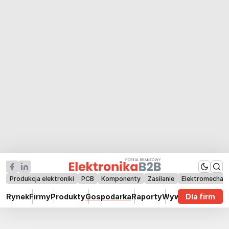
Produkcja elektroniki
PCB
Komponenty
Zasilanie
Elektromechan
Rynek
Firmy
Produkty
Gospodarka
Raporty
Wywiady
Dla firm
Technik