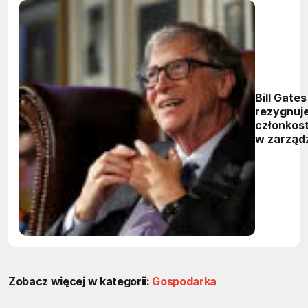
Bill Gates
rezygnuje
członkos
w zarząd
Microsof
Zobacz więcej w kategorii:
Gospodarka