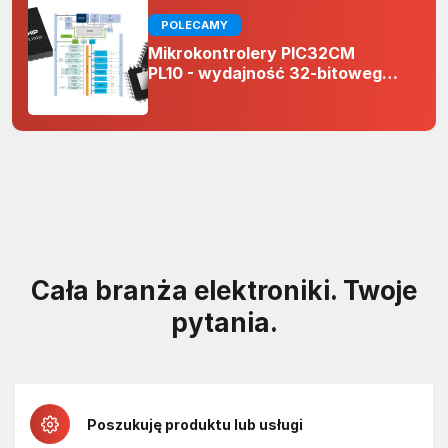
POLECAMY
Mikrokontrolery PIC32CM
PL10 - wydajność 32-bitowego
rdzenia Arm Cortex-M0+ i
odporność na zakłócenia w
projektach 5 V
Cała branża elektroniki. Twoje
pytania.
Poszukuję produktu lub usługi