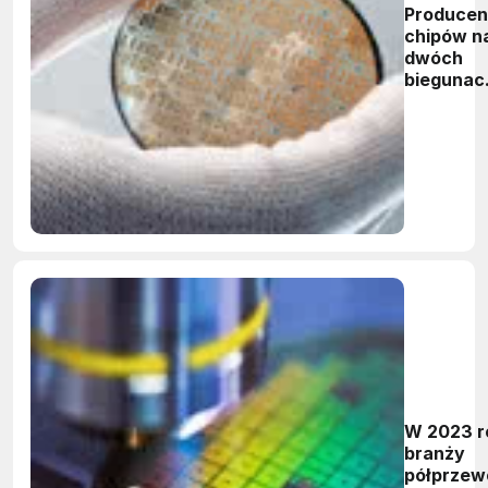
Producen
chipów n
dwóch
biegunac
- jedni
tracą, inn
zyskują
W 2023 r
branży
półprzew