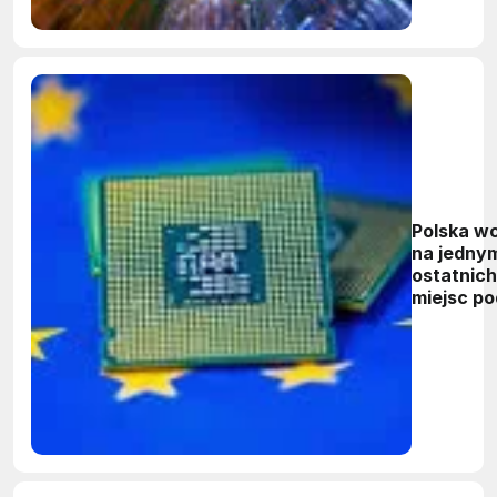
Polska w
na jedny
ostatnich
miejsc po
względe
innowacy
w UE