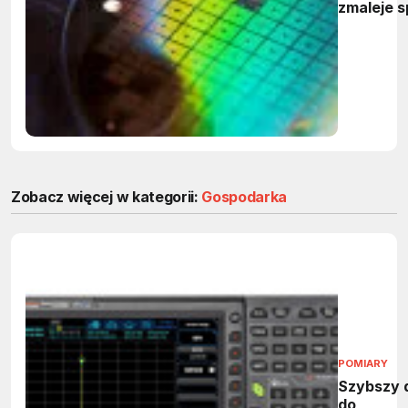
zmaleje s
wydatki
kapitało
Zobacz więcej w kategorii:
Gospodarka
POMIARY
Szybszy 
do