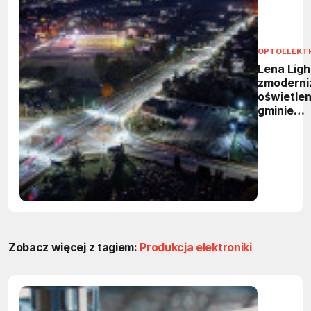
OPTOELEKT
Lena Ligh
zmoderni
oświetlen
gminie
Gierałtow
65%
oszczędn
energii i
inteligen
zarządza
Zobacz więcej z tagiem:
Produkcja elektroniki