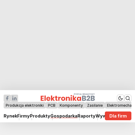
Produkcja elektroniki
PCB
Komponenty
Zasilanie
Elektromechan
Rynek
Firmy
Produkty
Gospodarka
Raporty
Wywiady
Dla firm
Technik