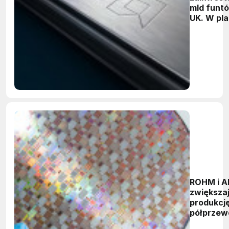
mld funt
UK. W pl
superkom
AI i skal
sieci
fotonicz
ROHM i 
zwiększa
produkcj
półprzew
mocy GaN 