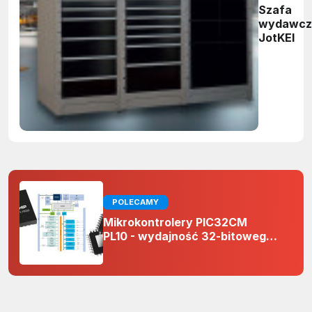
Szafa
wydawcz
JotKEl
POLECAMY
Mikrokontrolery PIC32CM
PL10 - wydajność 32-bitowego
rdzenia Arm Cortex-M0+ i
odporność na zakłócenia w
projektach 5 V