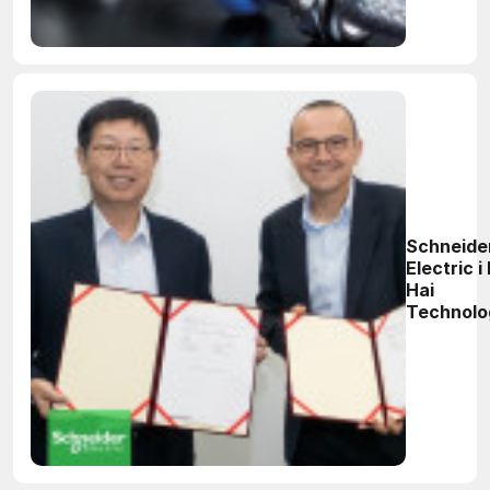
ochrona
przed
zakłócen
Schneide
Electric i
Hai
Technolo
Group
(Foxconn
ogłaszają
strategi
współpra
aby
przyspie
rozwój