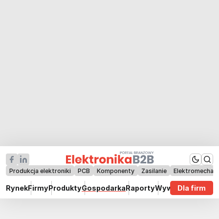
Produkcja elektroniki
PCB
Komponenty
Zasilanie
Elektromechan
Rynek
Firmy
Produkty
Gospodarka
Raporty
Wywiady
Dla firm
Technik