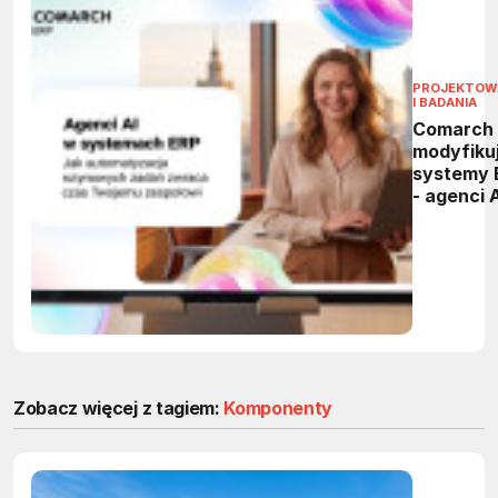
PROJEKTOW
I BADANIA
Comarch
modyfiku
systemy 
- agenci 
przejmą
powtarza
zadania 
firmach
Zobacz więcej z tagiem:
Komponenty