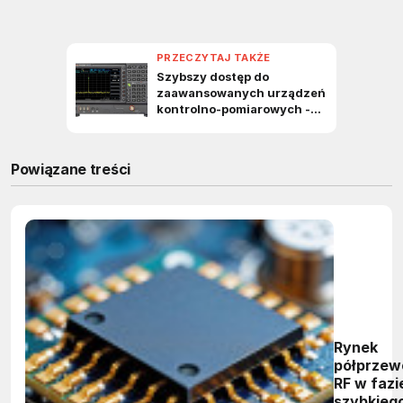
Powiązane treści
Rynek
półprzew
RF w fazi
szybkieg