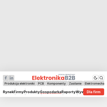
Produkcja elektroniki
PCB
Komponenty
Zasilanie
Elektromechan
Rynek
Firmy
Produkty
Gospodarka
Raporty
Wywiady
Dla firm
Technik