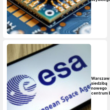
wzrostu. 
RF rozpo
się nowa 
Warszaw
siedzibą
nowego
centrum 
Ośrodek
wesprze 
kosmiczn