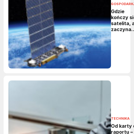
GOSPODARK
Gdzie
kończy si
satelita, 
zaczyna
kosmiczn
śmieć
TECHNIKA
Od karty 
raportu – 