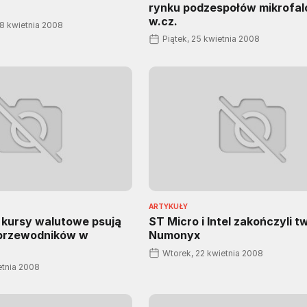
rynku podzespołów mikrofal
w.cz.
28 kwietnia 2008
Piątek, 25 kwietnia 2008
ARTYKUŁY
 kursy walutowe psują
ST Micro i Intel zakończyli t
łprzewodników w
Numonyx
Wtorek, 22 kwietnia 2008
etnia 2008