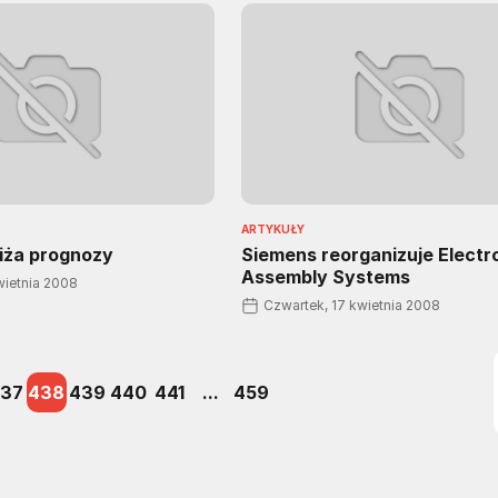
ARTYKUŁY
iża prognozy
Siemens reorganizuje Electr
Assembly Systems
wietnia 2008
Czwartek, 17 kwietnia 2008
37
438
439
440
441
...
459