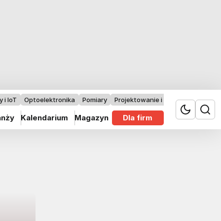
 i IoT
Optoelektronika
Pomiary
Projektowanie i badania
anży
Kalendarium
Magazyn
Dla firm