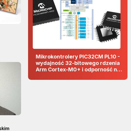
Mikrokontrolery PIC32CM PL10 -
wydajność 32-bitowego rdzenia
Arm Cortex-M0+ i odporność na
zakłócenia w projektach 5 V
skim