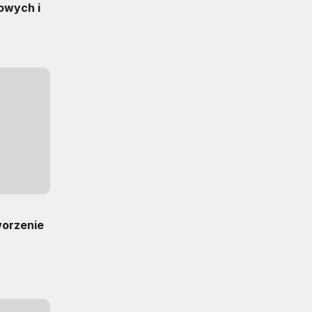
owych i
worzenie