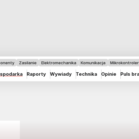
onenty
Zasilanie
Elektromechanika
Komunikacja
Mikrokontrolery
spodarka
Raporty
Wywiady
Technika
Opinie
Puls br