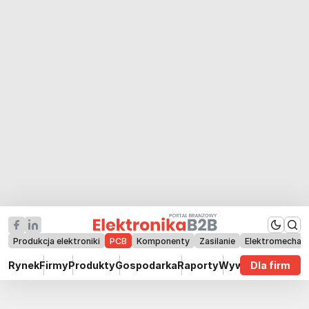
Produkcja elektroniki
PCB
Komponenty
Zasilanie
Elektromechan
Rynek
Firmy
Produkty
Gospodarka
Raporty
Wywiady
Dla firm
Technik