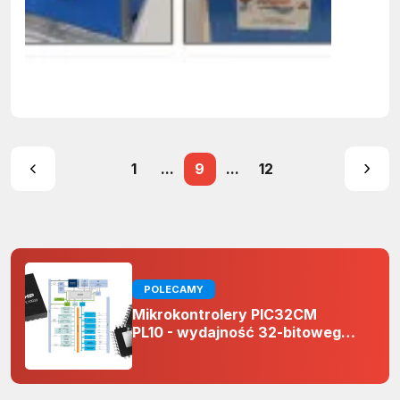
1
...
9
...
12
POLECAMY
Mikrokontrolery PIC32CM
PL10 - wydajność 32-bitowego
rdzenia Arm Cortex-M0+ i
odporność na zakłócenia w
projektach 5 V