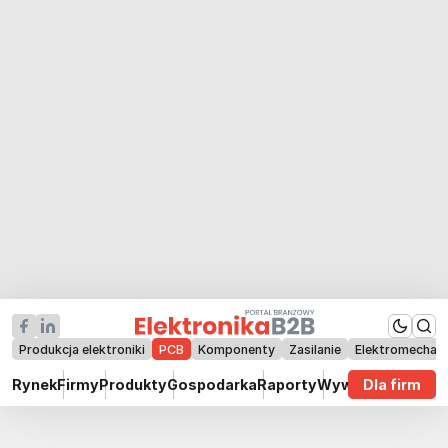
Produkcja elektroniki
PCB
Komponenty
Zasilanie
Elektromechan
Rynek
Firmy
Produkty
Gospodarka
Raporty
Wywiady
Dla firm
Technik