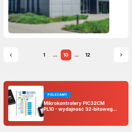
1
...
10
...
12
POLECAMY
Mikrokontrolery PIC32CM
PL10 - wydajność 32-bitowego
rdzenia Arm Cortex-M0+ i
odporność na zakłócenia w
projektach 5 V