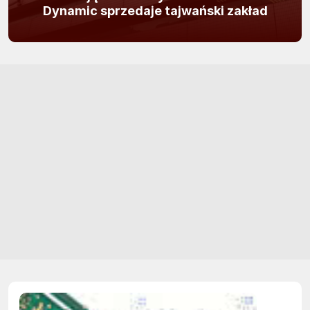
Dynamic sprzedaje tajwański zakład