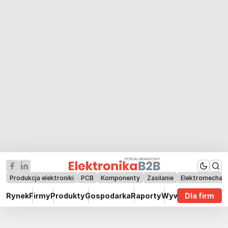
Produkcja elektroniki
PCB
Komponenty
Zasilanie
Elektromechan
Rynek
Firmy
Produkty
Gospodarka
Raporty
Wywiady
Dla firm
Technik