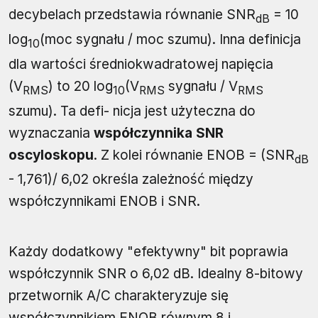
decybelach przedstawia równanie SNR
= 10
dB
log
(moc sygnału / moc szumu). Inna definicja
10
dla wartości średniokwadratowej napięcia
(V
) to 20 log
(V
sygnału / V
RMS
10
RMS
RMS
szumu). Ta defi- nicja jest użyteczna do
wyznaczania
współczynnika SNR
oscyloskopu
. Z kolei równanie ENOB = (SNR
dB
- 1,761)/ 6,02 określa zależność między
współczynnikami ENOB i SNR.
Każdy dodatkowy "efektywny" bit poprawia
współczynnik SNR o 6,02 dB. Idealny 8-bitowy
przetwornik A/C charakteryzuje się
współczynnikiem ENOB równym 8 i