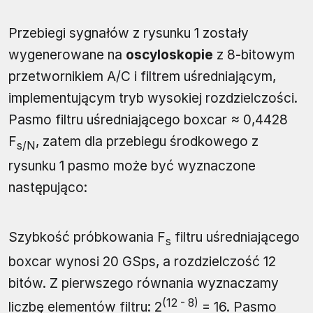
Przebiegi sygnałów z rysunku 1 zostały
wygenerowane na
oscyloskopie
z 8-bitowym
przetwornikiem A/C i filtrem uśredniającym,
implementującym tryb wysokiej rozdzielczości.
Pasmo filtru uśredniającego boxcar ≈ 0,4428
F
, zatem dla przebiegu środkowego z
s/N
rysunku 1 pasmo może być wyznaczone
następująco:
Szybkość próbkowania F
filtru uśredniającego
s
boxcar wynosi 20 GSps, a rozdzielczość 12
bitów. Z pierwszego równania wyznaczamy
(12 - 8)
liczbę elementów filtru: 2
= 16. Pasmo