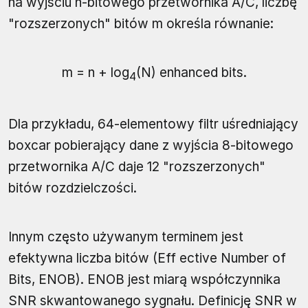
na wyjściu n-bitowego przetwornika A/C, liczbę
"rozszerzonych" bitów m określa równanie:
m = n + log
(N) enhanced bits.
4
Dla przykładu, 64-elementowy filtr uśredniający
boxcar pobierający dane z wyjścia 8-bitowego
przetwornika A/C daje 12 "rozszerzonych"
bitów rozdzielczości.
Innym często używanym terminem jest
efektywna liczba bitów (Eff ective Number of
Bits, ENOB). ENOB jest miarą współczynnika
SNR skwantowanego sygnału. Definicję SNR w