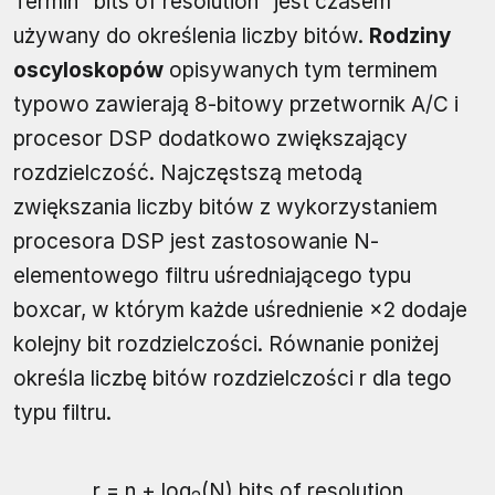
Termin "bits of resolution" jest czasem
używany do określenia liczby bitów.
Rodziny
oscyloskopów
opisywanych tym terminem
typowo zawierają 8-bitowy przetwornik A/C i
procesor DSP dodatkowo zwiększający
rozdzielczość. Najczęstszą metodą
zwiększania liczby bitów z wykorzystaniem
procesora DSP jest zastosowanie N-
elementowego filtru uśredniającego typu
boxcar, w którym każde uśrednienie ×2 dodaje
kolejny bit rozdzielczości. Równanie poniżej
określa liczbę bitów rozdzielczości r dla tego
typu filtru.
r = n + log
(N) bits of resolution