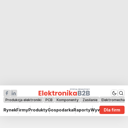
Produkcja elektroniki
PCB
Komponenty
Zasilanie
Elektromechan
Rynek
Firmy
Produkty
Gospodarka
Raporty
Wywiady
Dla firm
Technik