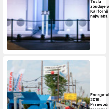
Tesla
zbuduje 
Kalifornii
najwięks
na świeci
magazyn
energii
Energeta
2016.
Przewodn