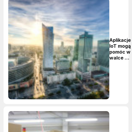
Aplikacje
IoT mogą
pomóc w
walce ze
smogiem