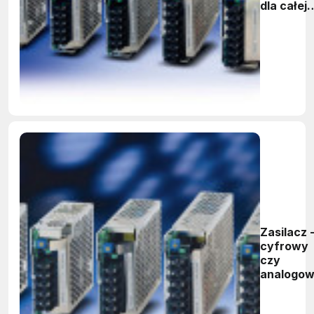
dla całej
techniki
Zasilacz 
cyfrowy
czy
analogo