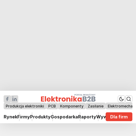
Produkcja elektroniki
PCB
Komponenty
Zasilanie
Elektromechan
Rynek
Firmy
Produkty
Gospodarka
Raporty
Wywiady
Dla firm
Technik