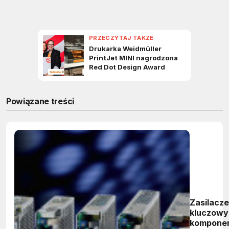
Powiązane treści
Zasilacze
kluczow
kompone