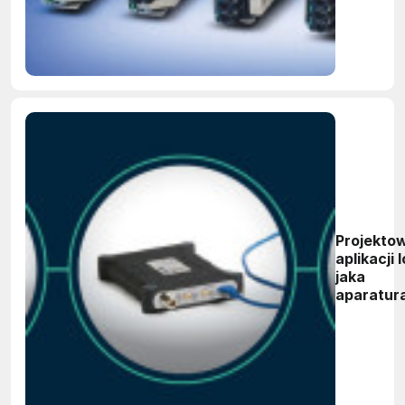
Projekto
aplikacji I
jaka
aparatur
pomiaro
jest
niezbędn