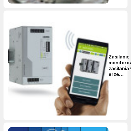
Zasilanie 
monitoro
zasilania
erze
Przemysł