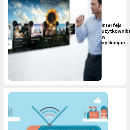
Interfejs
użytkownik
w
aplikacjach
IoT