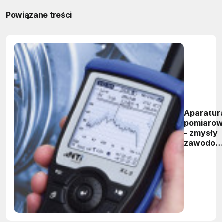
Powiązane treści
Aparatur
pomiaro
- zmysły
zawodow
inżyniera