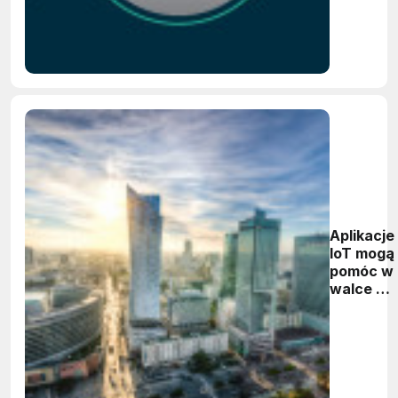
Aplikacje
IoT mogą
pomóc w
walce ze
smogiem