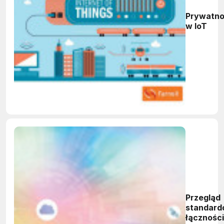
Prywatn
w IoT
Przegląd
standar
łączności