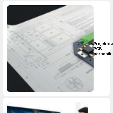
Projekto
PCB -
poradnik