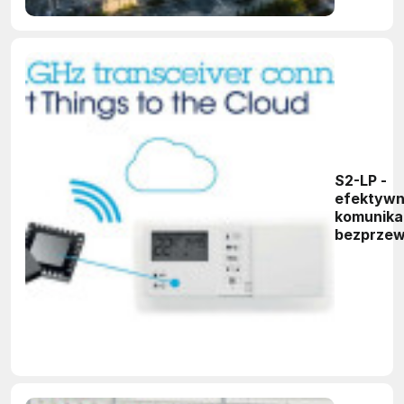
S2-LP -
efektyw
komunika
bezprze
dla IoT