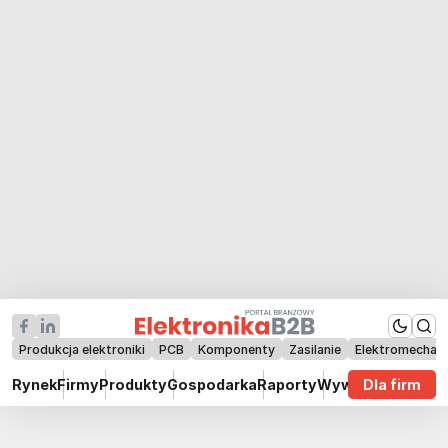
Produkcja elektroniki
PCB
Komponenty
Zasilanie
Elektromechan
Rynek
Firmy
Produkty
Gospodarka
Raporty
Wywiady
Dla firm
Technik