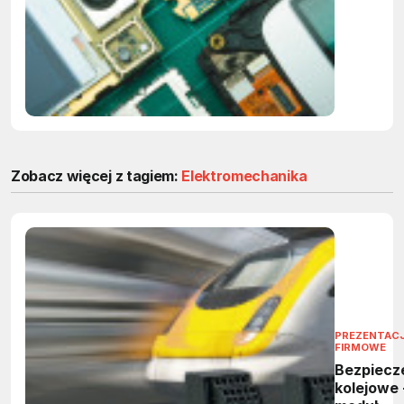
Zobacz więcej z tagiem:
Elektromechanika
PREZENTAC
FIRMOWE
Bezpiecz
kolejowe 