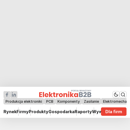
Produkcja elektroniki
PCB
Komponenty
Zasilanie
Elektromechan
Rynek
Firmy
Produkty
Gospodarka
Raporty
Wywiady
Dla firm
Technik