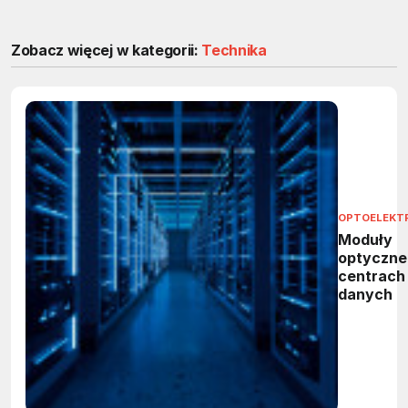
Zobacz więcej w kategorii:
Technika
OPTOELEKT
Moduły
optyczne
centrach
danych