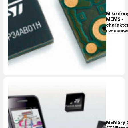
Mikrofon
MEMS -
charakte
i właściw
MEMS-y z