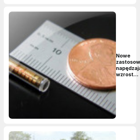
Nowe
zastosow
napędzaj
wzrost
sektora
MEMS