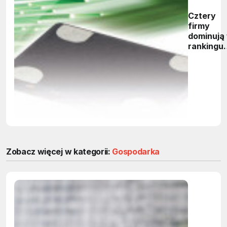
Cztery
firmy
dominują
rankingu
dostawc
MEMS
Zobacz więcej w kategorii:
Gospodarka