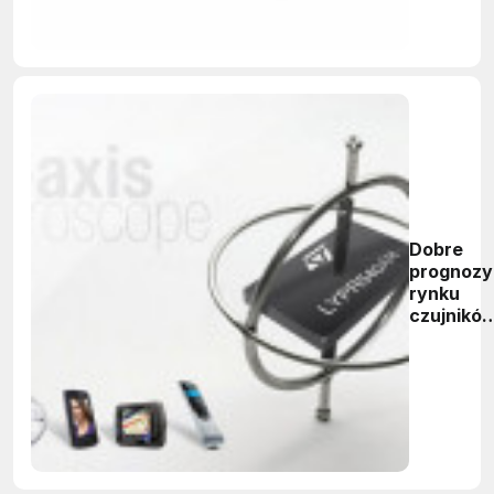
Dobre
prognozy
rynku
czujnikó
MEMS dl
motoryza