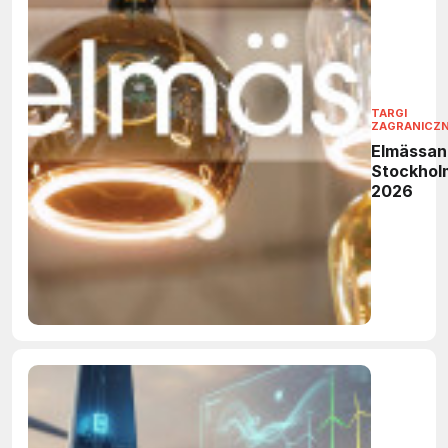
TARGI
ZAGRANICZ
Elmässan
Stockhol
2026