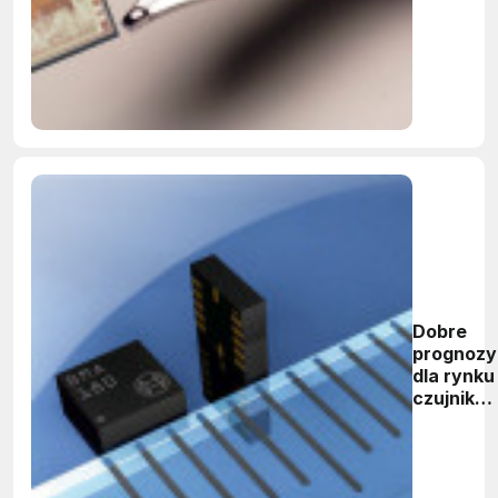
Dobre
prognozy
dla rynku
czujnikó
ciśnienia
MEMS