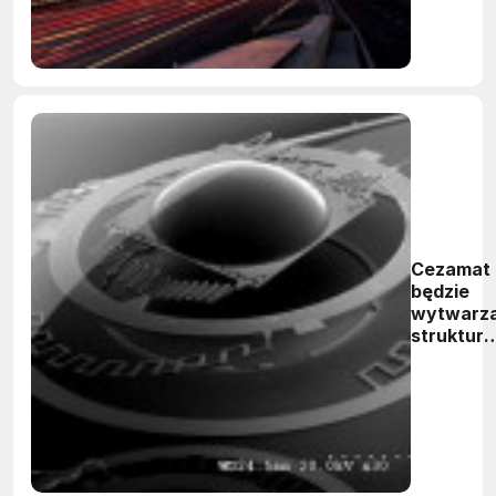
Cezamat
będzie
wytwarza
struktury
MOEMS