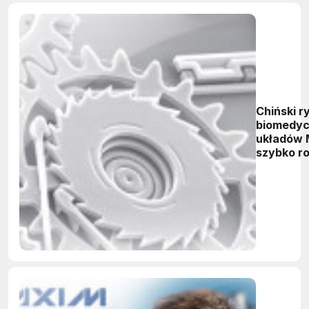
Chiński r
biomedy
układów
szybko ro