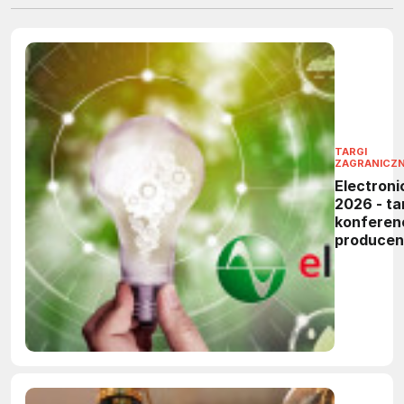
TARGI
ZAGRANICZ
Electroni
2026 - tar
konferen
produce
elektronik