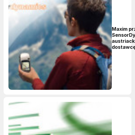
Maxim prz
SensorDy
austriack
dostawc