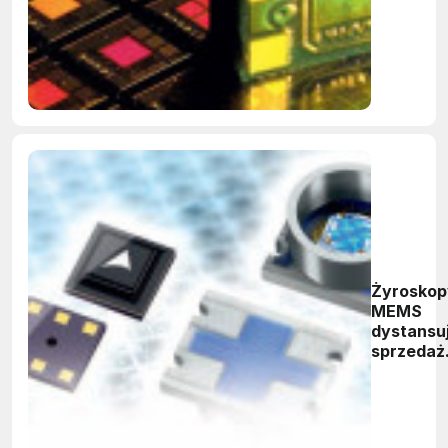
lidera
rynku
MEMS
Żyroskop
MEMS
dystansu
sprzedaż
akcelero