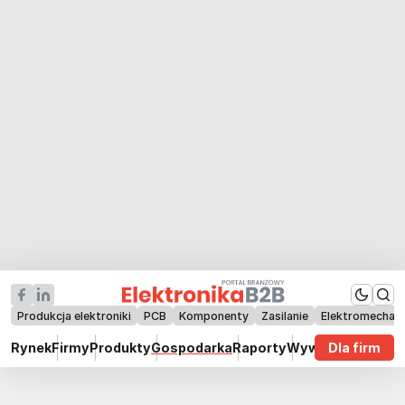
Produkcja elektroniki
PCB
Komponenty
Zasilanie
Elektromechan
Rynek
Firmy
Produkty
Gospodarka
Raporty
Wywiady
Dla firm
Technik