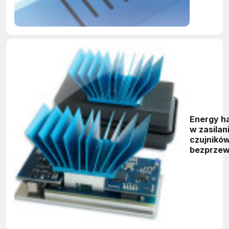
Energy h
w zasilan
czujnikó
bezprze