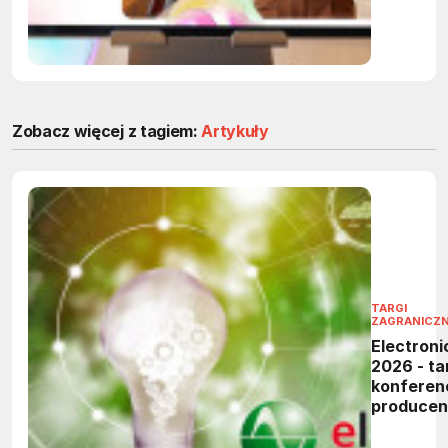
zadania 
firmach
Zobacz więcej z tagiem:
Artykuły
TARGI
ZAGRANICZ
Electroni
2026 - tar
konferen
produce
elektronik