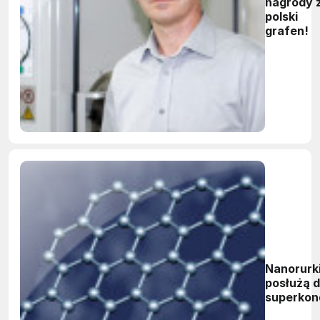
nagrody 
polski
grafen!
Nanorurki
posłużą 
superkon