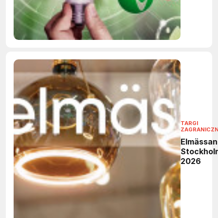
TARGI
ZAGRANICZ
Elmässan
Stockhol
2026