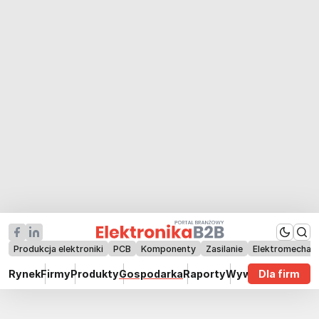
Produkcja elektroniki
PCB
Komponenty
Zasilanie
Elektromechan
Rynek
Firmy
Produkty
Gospodarka
Raporty
Wywiady
Dla firm
Technik