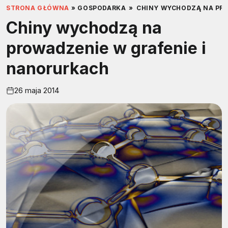
STRONA GŁÓWNA
»
GOSPODARKA
»
CHINY WYCHODZĄ NA PRO
Chiny wychodzą na
prowadzenie w grafenie i
nanorurkach
26 maja 2014