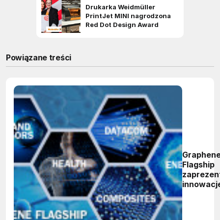
Powiązane treści
Graphen
Flagship
zaprezen
innowacj
technolo
podczas
konferenc