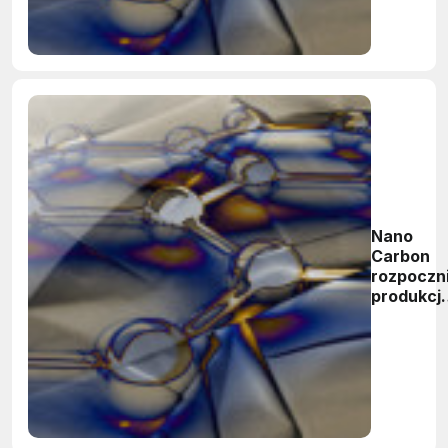
Nano
Carbon
rozpoczn
produkcj
arkuszy
grafenu 
folii
miedziane