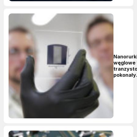
Nanorurk
węglowe
tranzyst
pokonały
krzem