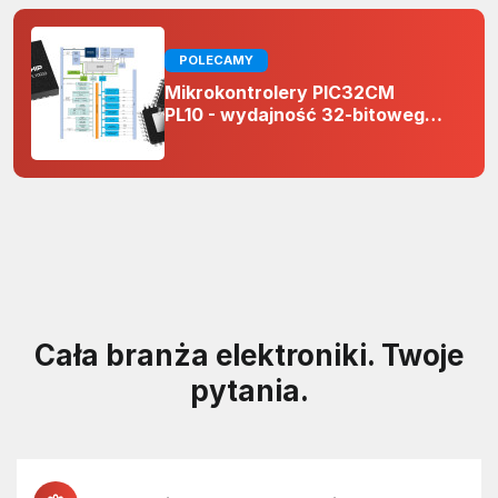
POLECAMY
Mikrokontrolery PIC32CM
PL10 - wydajność 32-bitowego
rdzenia Arm Cortex-M0+ i
odporność na zakłócenia w
projektach 5 V
Cała branża elektroniki. Twoje
pytania.