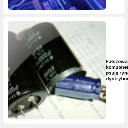
Fałszowa
kompone
psują ryn
dystrybuc