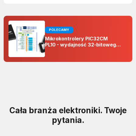
POLECAMY
Mikrokontrolery PIC32CM
PL10 - wydajność 32-bitowego
rdzenia Arm Cortex-M0+ i
odporność na zakłócenia w
projektach 5 V
Cała branża elektroniki. Twoje
pytania.