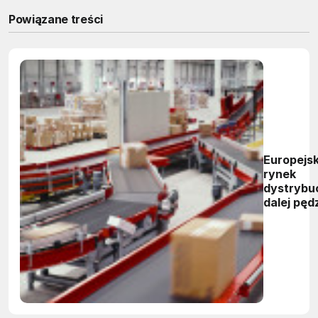
Powiązane treści
Europejsk
rynek
dystrybuc
dalej pęd