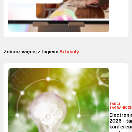
przejmą
powtarza
zadania 
firmach
Zobacz więcej z tagiem:
Artykuły
TARGI
ZAGRANICZ
Electroni
2026 - tar
konferen