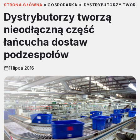
STRONA GŁÓWNA
»
GOSPODARKA
»
DYSTRYBUTORZY TWORZĄ
Dystrybutorzy tworzą
nieodłączną część
łańcucha dostaw
podzespołów
11 lipca 2016