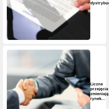
dystrybuc
Liczne
przejęcia
zmieniają
rynek
dystrybuc