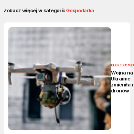
Zobacz więcej w kategorii:
Gospodarka
ELEKTROME
Wojna na
Ukrainie
zmieniła 
dronów