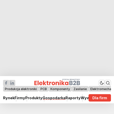
Produkcja elektroniki
PCB
Komponenty
Zasilanie
Elektromechan
Rynek
Firmy
Produkty
Gospodarka
Raporty
Wywiady
Dla firm
Technik