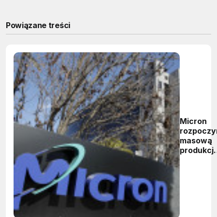
Powiązane treści
Micron
rozpoczy
masową
produkcj
pamięci
GDDR6