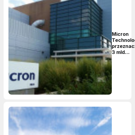
Micron
Technolo
przeznac
3 mld
dolarów 
rozwój
fabryki w
Wirginii