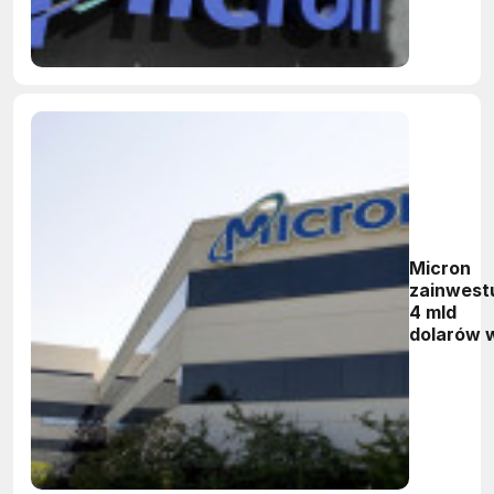
Micron
zainwest
4 mld
dolarów 
zakład
produkcy
w Senok