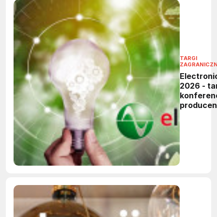
TARGI
ZAGRANICZ
Electroni
2026 - tar
konferen
produce
elektronik