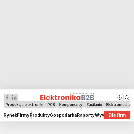
Produkcja elektroniki
PCB
Komponenty
Zasilanie
Elektromechan
Rynek
Firmy
Produkty
Gospodarka
Raporty
Wywiady
Dla firm
Technik