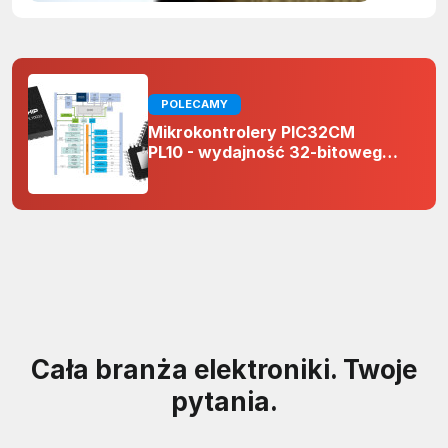
POLECAMY
Mikrokontrolery PIC32CM
PL10 - wydajność 32-bitowego
rdzenia Arm Cortex-M0+ i
odporność na zakłócenia w
projektach 5 V
Cała branża elektroniki. Twoje
pytania.