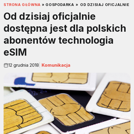
STRONA GŁÓWNA
»
GOSPODARKA
»
OD DZISIAJ OFICJALNIE
Od dzisiaj oficjalnie
dostępna jest dla polskich
abonentów technologia
eSIM
12 grudnia 2018
Komunikacja