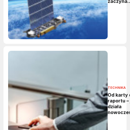
zaczyna
kosmiczn
śmieć
TECHNIKA
Od karty 
raportu – 
działa
nowocze
system
kontroli
dostępu?