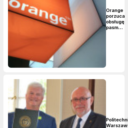
Orange
porzuca
obsługę
pasma
450
MHz
Politechn
Warszaw