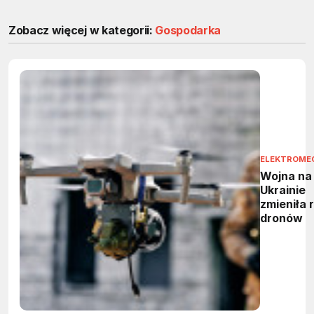
Zobacz więcej w kategorii:
Gospodarka
ELEKTROME
Wojna na
Ukrainie
zmieniła 
dronów