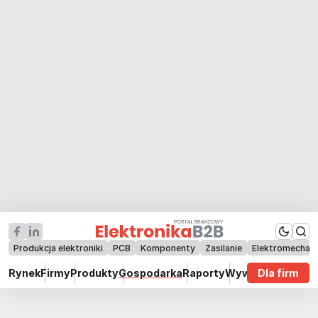
Produkcja elektroniki
PCB
Komponenty
Zasilanie
Elektromechan
Rynek
Firmy
Produkty
Gospodarka
Raporty
Wywiady
Dla firm
Technik