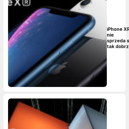
iPhone X
nie
sprzeda s
tak dobrz
jak
wcześnie
szacowa