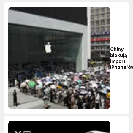
Chiny
blokują
import
iPhone'ó