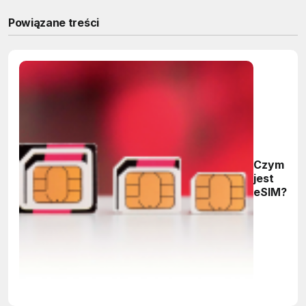
Powiązane treści
Czym
jest
eSIM?