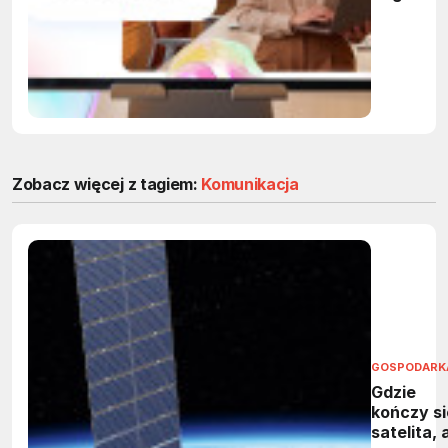
przejmą
powtarza
zadania 
firmach
Zobacz więcej z tagiem:
Komunikacja
GOSPODARK
Gdzie
kończy si
satelita, 