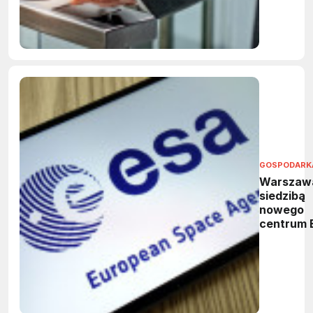
GOSPODARK
Warszaw
siedzibą
nowego
centrum 
Ośrodek
wesprze 
kosmiczn
bezpiecz
i technol
dual-use