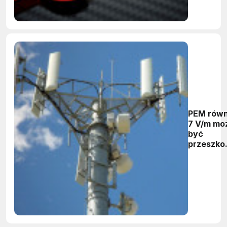
PEM rów
7 V/m mo
być
przeszko
dla sieci 