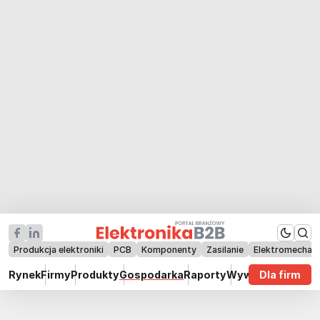
Produkcja elektroniki
PCB
Komponenty
Zasilanie
Elektromechan
Rynek
Firmy
Produkty
Gospodarka
Raporty
Wywiady
Dla firm
Technik