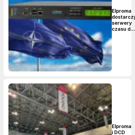
Elproma
dostarcz
serwery
czasu do
struktur
NATO
Elproma
i DCD