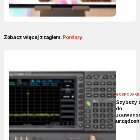
firmach
Zobacz więcej z tagiem:
Pomiary
GOSPODARK
Szybszy 
do
zaawans
urządzeń
kontrolno
pomiarow
Farnell