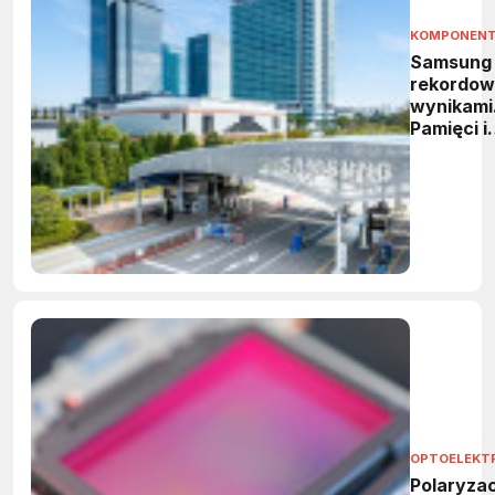
KOMPONEN
Samsung
rekordow
wynikami
Pamięci i
HBM
napędzaj
wzrost
OPTOELEKT
Polaryzac