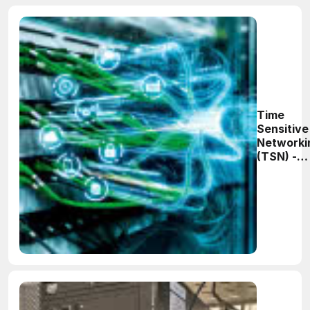
Time
Sensitive
Networki
(TSN) -
nowa
jakość
Ethernet