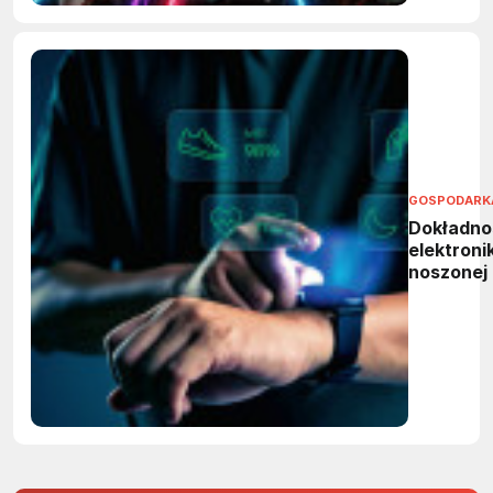
GOSPODARK
Dokładno
elektronik
noszonej