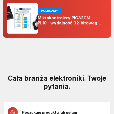
POLECAMY
Mikrokontrolery PIC32CM
PL10 - wydajność 32-bitowego
rdzenia Arm Cortex-M0+ i
odporność na zakłócenia w
projektach 5 V
Cała branża elektroniki. Twoje
pytania.
Poszukuję produktu lub usługi