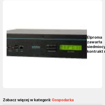
Elproma
zawarła
siedmioc
kontrakt 
dostawę
serweró
czasu do
zarządza
siecią
energety
Zobacz więcej w kategorii:
Gospodarka