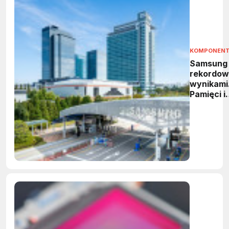
KOMPONEN
Samsung
rekordow
wynikami
Pamięci i
HBM
napędzaj
wzrost