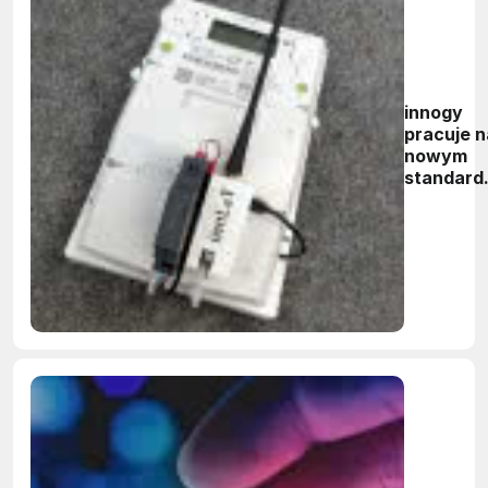
innogy
pracuje 
nowym
standar
komunikac
z licznika