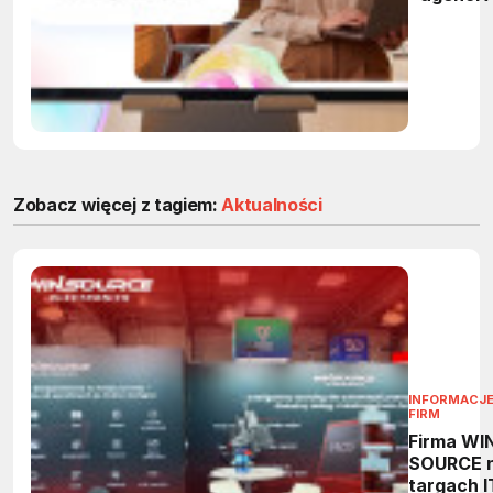
przejmą
powtarza
zadania 
firmach
Zobacz więcej z tagiem:
Aktualności
INFORMACJE
FIRM
Firma WI
SOURCE 
targach 