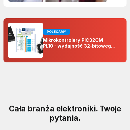
POLECAMY
Mikrokontrolery PIC32CM
PL10 - wydajność 32-bitowego
rdzenia Arm Cortex-M0+ i
odporność na zakłócenia w
projektach 5 V
Cała branża elektroniki. Twoje
pytania.