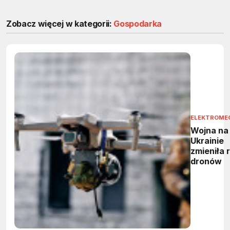
Zobacz więcej w kategorii:
Gospodarka
ELEKTROME
Wojna na
Ukrainie
zmieniła 
dronów