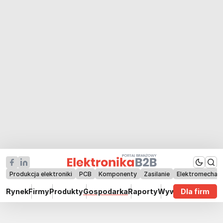
Produkcja elektroniki
PCB
Komponenty
Zasilanie
Elektromechan
Rynek
Firmy
Produkty
Gospodarka
Raporty
Wywiady
Dla firm
Technik