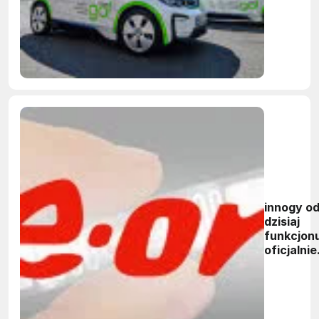
innogy o
dzisiaj
funkcjon
oficjalnie
jako E.ON