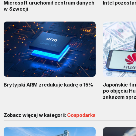
Microsoft uruchomił centrum danych
Intel pozost
w Szwecji
Brytyjski ARM zredukuje kadrę o 15%
Japońskie fi
po objęciu H
zakazem spr
Zobacz więcej w kategorii:
Gospodarka