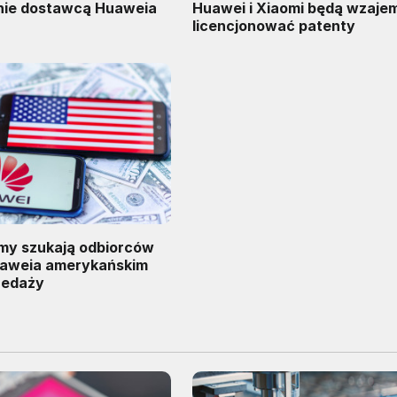
anie dostawcą Huaweia
Huawei i Xiaomi będą wzaje
licencjonować patenty
rmy szukają odbiorców
uaweia amerykańskim
zedaży