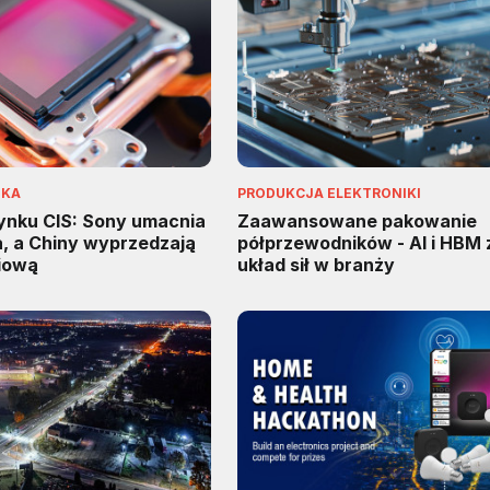
IKA
PRODUKCJA ELEKTRONIKI
rynku CIS: Sony umacnia
Zaawansowane pakowanie
a, a Chiny wyprzedzają
półprzewodników - AI i HBM 
iową
układ sił w branży