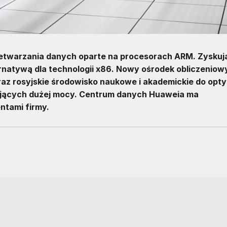
zetwarzania danych oparte na procesorach ARM. Zyskuj
ernatywą dla technologii x86. Nowy ośrodek obliczeniowy
z rosyjskie środowisko naukowe i akademickie do optym
ających dużej mocy. Centrum danych Huaweia ma
ntami firmy.