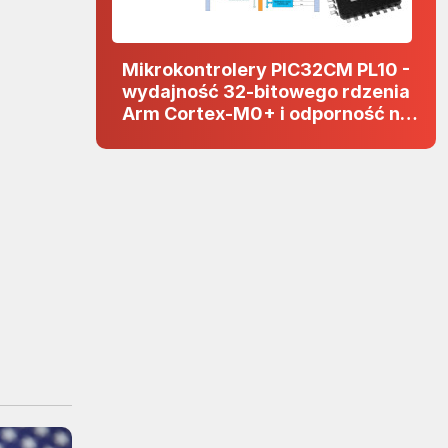
Mikrokontrolery PIC32CM PL10 -
wydajność 32-bitowego rdzenia
Arm Cortex-M0+ i odporność na
zakłócenia w projektach 5 V