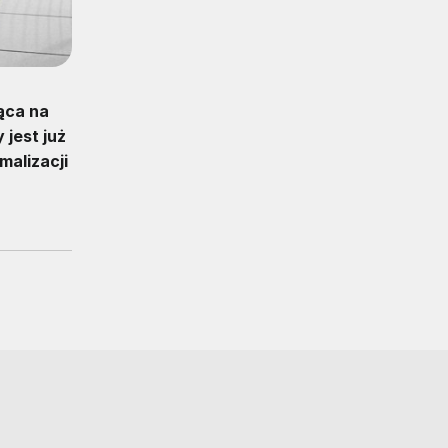
ąca na
 jest już
alizacji