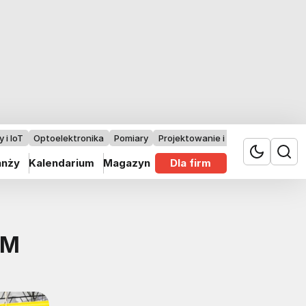
 i IoT
Optoelektronika
Pomiary
Projektowanie i badania
anży
Kalendarium
Magazyn
Dla firm
RM