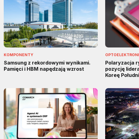
KOMPONENTY
OPTOELEKTRON
Samsung z rekordowymi wynikami.
Polaryzacja 
Pamięci i HBM napędzają wzrost
pozycję lider
Koreę Połudn