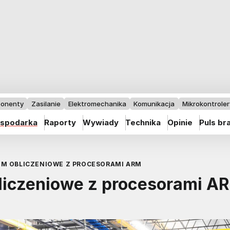
onenty
Zasilanie
Elektromechanika
Komunikacja
Mikrokontrolery
spodarka
Raporty
Wywiady
Technika
Opinie
Puls br
UM OBLICZENIOWE Z PROCESORAMI ARM
liczeniowe z procesorami A