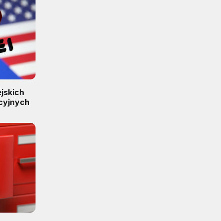
jskich
cyjnych