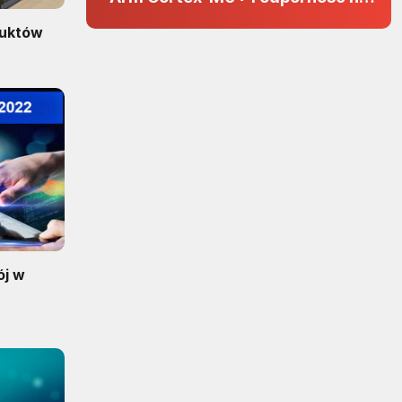
zakłócenia w projektach 5 V
duktów
ój w