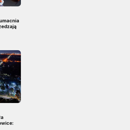
 umacnia
zedzają
ła
owice: