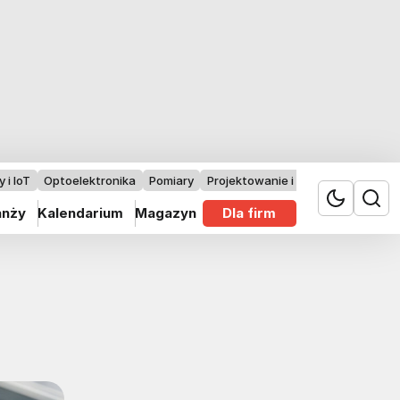
 i IoT
Optoelektronika
Pomiary
Projektowanie i badania
anży
Kalendarium
Magazyn
Dla firm