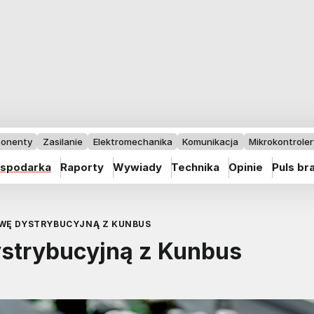
onenty
Zasilanie
Elektromechanika
Komunikacja
Mikrokontrolery
spodarka
Raporty
Wywiady
Technika
Opinie
Puls br
OWĘ DYSTRYBUCYJNĄ Z KUNBUS
ystrybucyjną z Kunbus