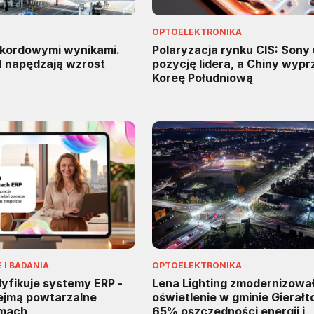
OPTOELEKTRONIKA
kordowymi wynikami.
Polaryzacja rynku CIS: Sony
M napędzają wzrost
pozycję lidera, a Chiny wypr
Koreę Południową
I BADANIA
OPTOELEKTRONIKA
fikuje systemy ERP -
Lena Lighting zmodernizowa
zejmą powtarzalne
oświetlenie w gminie Gierałt
rmach
65% oszczędności energii i