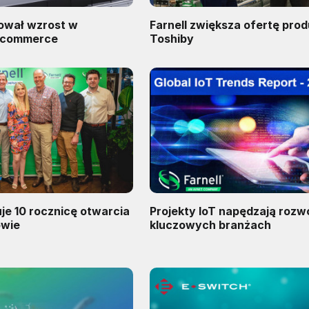
tował wzrost w
Farnell zwiększa ofertę pro
-commerce
Toshiby
uje 10 rocznicę otwarcia
Projekty IoT napędzają rozw
owie
kluczowych branżach