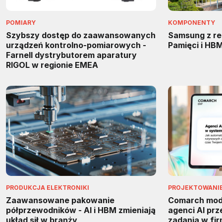
POMIARY
KOMPONENTY
Szybszy dostęp do zaawansowanych
Samsung z re
urządzeń kontrolno-pomiarowych -
Pamięci i HB
Farnell dystrybutorem aparatury
RIGOL w regionie EMEA
PRODUKCJA ELEKTRONIKI
PROJEKTOWANIE 
Zaawansowane pakowanie
Comarch mody
półprzewodników - AI i HBM zmieniają
agenci AI pr
układ sił w branży
zadania w fi