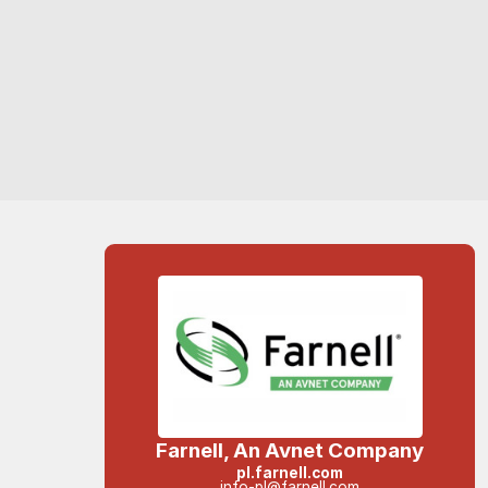
Farnell, An Avnet Company
pl.farnell.com
info-pl@farnell.com