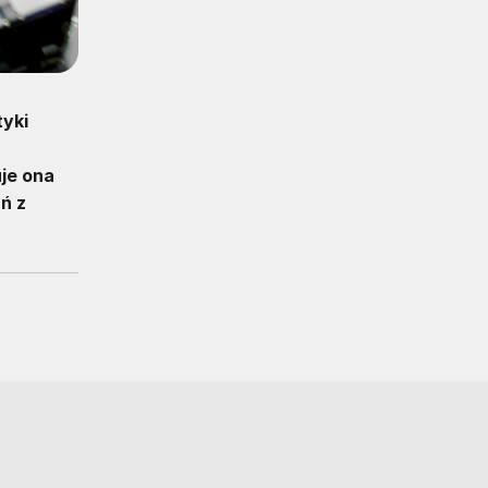
tyki
je ona
ń z