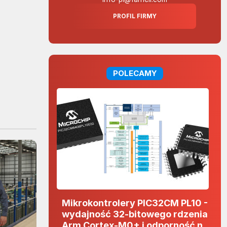
PROFIL FIRMY
POLECAMY
Mikrokontrolery PIC32CM PL10 -
wydajność 32-bitowego rdzenia
Arm Cortex-M0+ i odporność na