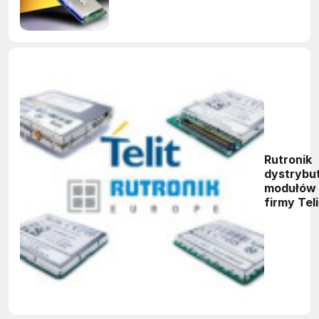
Rutronik
dystrybu
modułów
firmy Teli