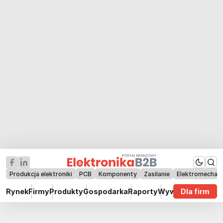
Produkcja elektroniki
PCB
Komponenty
Zasilanie
Elektromechan
Rynek
Firmy
Produkty
Gospodarka
Raporty
Wywiady
Dla firm
Technik