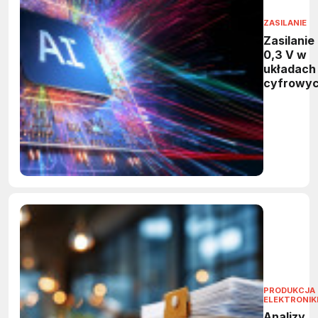
ZASILANIE
Zasilanie
0,3 V w
układach
cyfrowy
PRODUKCJA
ELEKTRONIK
Analizy