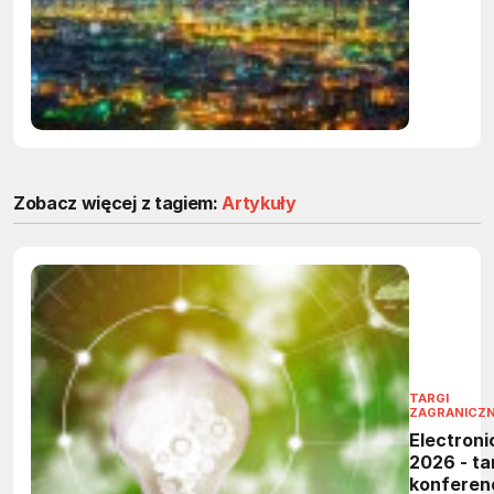
nabierać
tempa
Zobacz więcej z tagiem:
Artykuły
TARGI
ZAGRANICZ
Electroni
2026 - tar
konferen