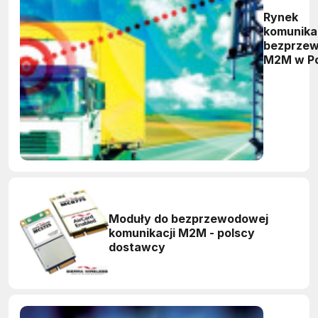
Rynek
komunikac
bezprze
M2M w Po
Moduły do bezprzewodowej
komunikacji M2M - polscy
dostawcy