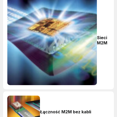
Sieci
M2M
Łączność M2M bez kabli