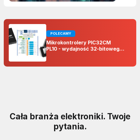
POLECAMY
Mikrokontrolery PIC32CM
PL10 - wydajność 32-bitowego
rdzenia Arm Cortex-M0+ i
odporność na zakłócenia w
projektach 5 V
Cała branża elektroniki. Twoje
pytania.