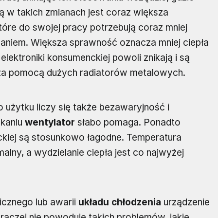
 w takich zmianach jest coraz większa
óre do swojej pracy potrzebują coraz mniej
ilaniem. Większa sprawność oznacza mniej ciepła
elektroniki konsumenckiej powoli znikają i są
a pomocą dużych radiatorów metalowych.
żytku liczy się także bezawaryjność i
skaniu
wentylator
słabo pomaga. Ponadto
nckiej są stosunkowo łagodne. Temperatura
alny, a wydzielanie ciepła jest co najwyżej
icznego lub awarii
układu chłodzenia
urządzenie
 raczej nie powoduje takich problemów, jakie