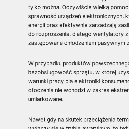
tylko można. Oczywiście wielką pomocą
sprawność urządzeń elektronicznych, kt
energii oraz efektywnie zarządzają zas
do rozproszenia, dlatego wentylatory z 
zastępowane chłodzeniem pasywnym z
W przypadku produktów powszechnego u
bezobsługowość sprzętu, w której uzy
warunki pracy dla elektroniki konsume
otoczenia nie wchodzi w zakres ekstrem
umiarkowane.
Nawet gdy na skutek przeciążenia term
wyłączy się w trybie awaryjnym, to też