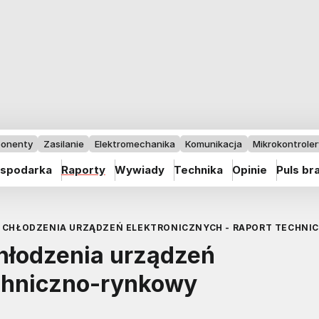
onenty
Zasilanie
Elektromechanika
Komunikacja
Mikrokontrolery
spodarka
Raporty
Wywiady
Technika
Opinie
Puls br
O CHŁODZENIA URZĄDZEŃ ELEKTRONICZNYCH - RAPORT TECHN
chłodzenia urządzeń
echniczno-rynkowy