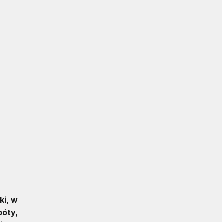
ki, w
póty,