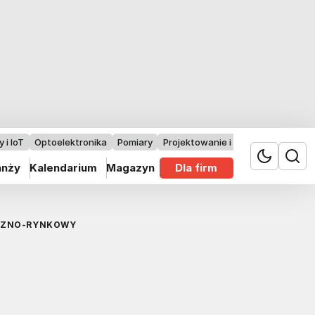
 i IoT
Optoelektronika
Pomiary
Projektowanie i badania
anży
Kalendarium
Magazyn
Dla firm
ICZNO-RYNKOWY