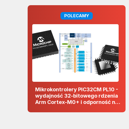
POLECAMY
Mikrokontrolery PIC32CM PL10 -
wydajność 32-bitowego rdzenia
Arm Cortex-M0+ i odporność na
zakłócenia w projektach 5 V