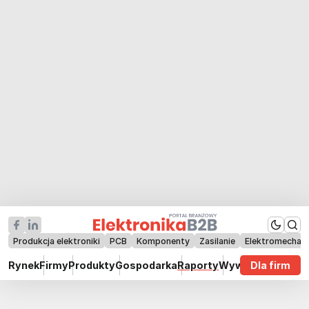
Produkcja elektroniki
PCB
Komponenty
Zasilanie
Elektromechan
Rynek
Firmy
Produkty
Gospodarka
Raporty
Wywiady
Dla firm
Technik