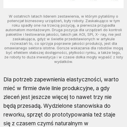
W ostatnich latach liderem zestawienia, w którym pytaliśmy o
potencjał biznesowy urządzeń, były roboty. Zaskakująco w tym
roku spadły one na trzecią pozycję, a pierwsza przypadła
automatom montażowym. Druga pozycja dla urządzeń do kontroli
pakietów i testowania jakości, takich jak AOI, SPI, X- ray, nie jest
zaskakująca, gdyż w świetle przedstawionych w artykule
rozważań to, co sprzyja poprawie jakości produkcji, jest dla
omawianego sektora istotne. Gorsze wskazania dla robotów mogą
być efektem słabszej dostępności, płytkości rynku, a także tego,
że roboty to duża inwestycja i w czasie dołka mogły wypaść z listy
wydatków.
Dla potrzeb zapewnienia elastyczności, warto
mieć w firmie dwie linie produkcyjne, a gdy
zleceń jest jeszcze więcej to nawet trzy nie
będą przesadą. Wydzielone stanowiska do
reworku, sprzęt do prototypowania też staje
się z czasem czymś naturalnym w