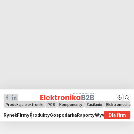
Produkcja elektroniki
PCB
Komponenty
Zasilanie
Elektromechan
Rynek
Firmy
Produkty
Gospodarka
Raporty
Wywiady
Dla firm
Technik