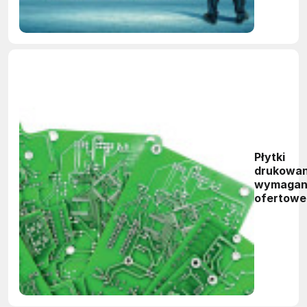
Płytki
drukowan
wymagan
ofertowe 
technolo
cały czas
rosną