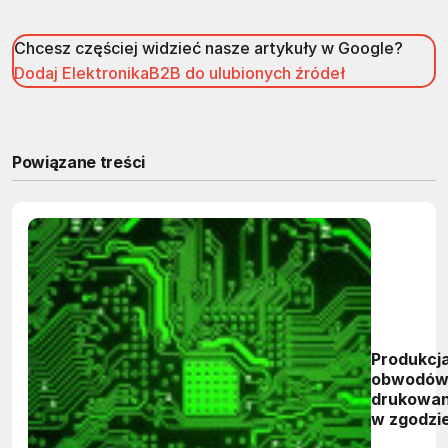
Chcesz częściej widzieć nasze artykuły w Google?
Dodaj ElektronikaB2B do ulubionych źródeł
Powiązane treści
Produkcj
obwodó
drukowa
w zgodzi
środowis