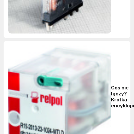
Coś nie
łączy?
Krótka
encyklop
doboru
przekaźn
- Część 2
cewki