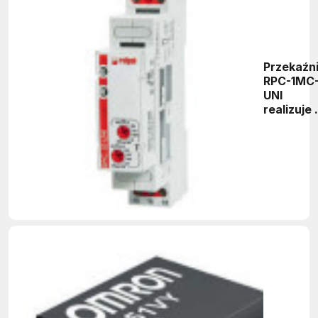
Przekaźn
RPC-1MC
UNI
realizuje 
funkcji
czasowy