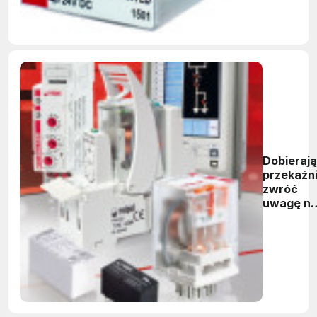
Dobieraj
przekaźni
zwróć
uwagę n
materiał
styków