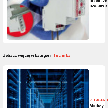
przekaźni
czasowe 
Relpol
Zobacz więcej w kategorii:
Technika
OPTOELEKT
Moduły