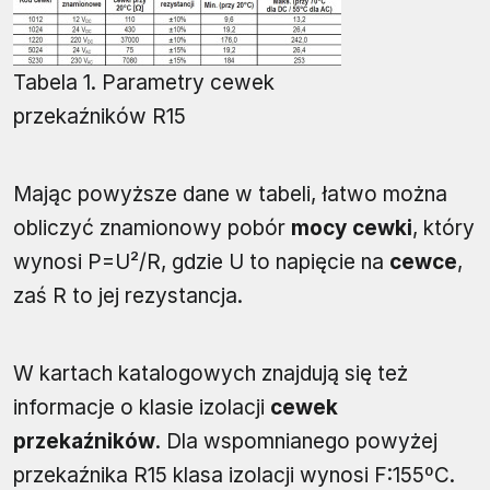
Tabela 1. Parametry cewek
przekaźników R15
Mając powyższe dane w tabeli, łatwo można
obliczyć znamionowy pobór
mocy cewki
, który
wynosi P=U²/R, gdzie U to napięcie na
cewce
,
zaś R to jej rezystancja.
W kartach katalogowych znajdują się też
informacje o klasie izolacji
cewek
przekaźników
. Dla wspomnianego powyżej
przekaźnika R15 klasa izolacji wynosi F:155ºC.