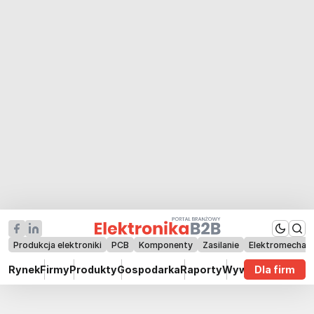
Produkcja elektroniki
PCB
Komponenty
Zasilanie
Elektromechan
Rynek
Firmy
Produkty
Gospodarka
Raporty
Wywiady
Dla firm
Technik