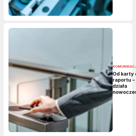
KOMUNIKAC
Od karty 
raportu – 
działa
nowocze
system
kontroli
dostępu?