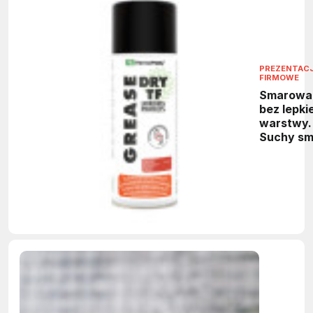
PREZENTAC
FIRMOWE
Smarowa
bez lepkie
warstwy.
Suchy sm
PTFE do
maszyn