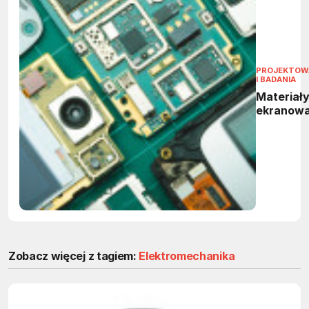
PROJEKTOW
I BADANIA
Materiały
ekranowa
Zobacz więcej z tagiem:
Elektromechanika