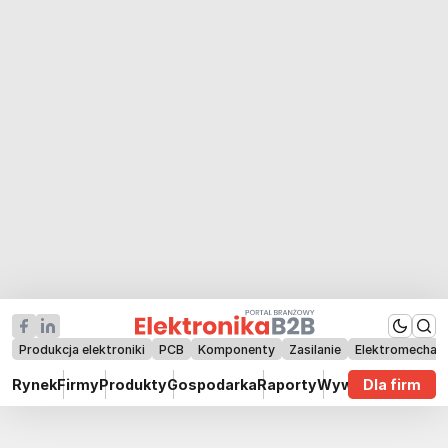
Produkcja elektroniki
PCB
Komponenty
Zasilanie
Elektromechan
Rynek
Firmy
Produkty
Gospodarka
Raporty
Wywiady
Dla firm
Technik