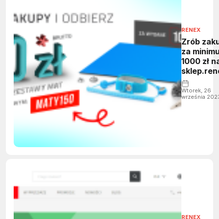
RENEX
Zrób zak
za minim
1000 zł n
sklep.ren
i zyskaj 1
rabatu n
Wtorek, 26
września 202
maty ES
RENEX