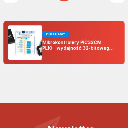
POLECAMY
Mikrokontrolery PIC32CM
PL10 - wydajność 32-bitowego
rdzenia Arm Cortex-M0+ i
odporność na zakłócenia w
projektach 5 V