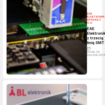
EAE
ELEKTRONIK
SPÓŁKA Z
O.O.
EAE
Elektroni
z trzecią
linię SMT
Środa, 24
stycznia 202