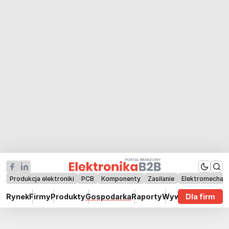
Produkcja elektroniki
PCB
Komponenty
Zasilanie
Elektromechan
Rynek
Firmy
Produkty
Gospodarka
Raporty
Wywiady
Dla firm
Technik