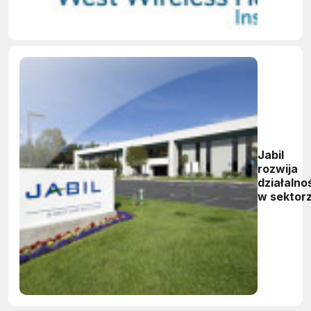
Jabil
rozwija
działalno
w sektor
medyczn
w Austrii