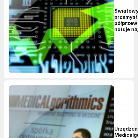
Światow
przemysł
półprzew
notuje n
w historii
sprzedaż
kwartaln
Urządzen
Medicalg