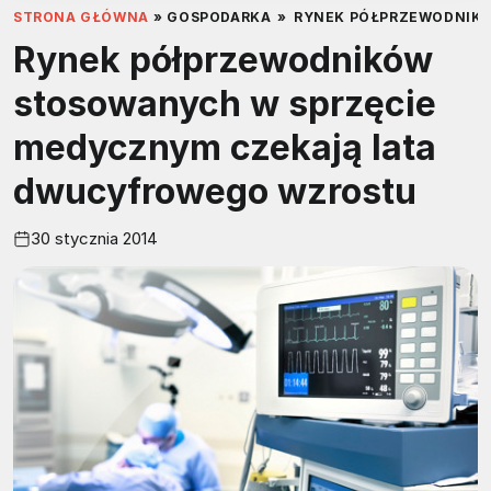
STRONA GŁÓWNA
»
GOSPODARKA
»
RYNEK PÓŁPRZEWODNIKÓ
Rynek półprzewodników
stosowanych w sprzęcie
medycznym czekają lata
dwucyfrowego wzrostu
30 stycznia 2014