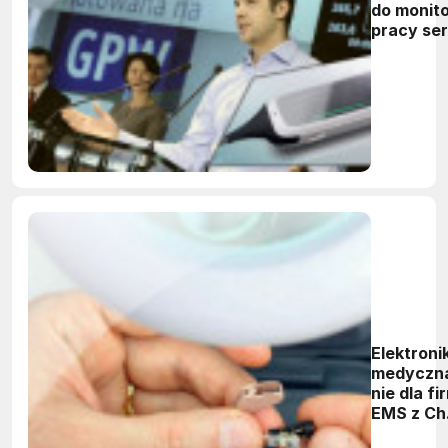
do monit
pracy se
odległość
USA
Elektroni
medyczn
nie dla fi
EMS z Ch
i Europy