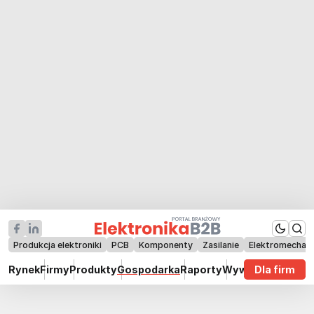
Produkcja elektroniki
PCB
Komponenty
Zasilanie
Elektromechan
Rynek
Firmy
Produkty
Gospodarka
Raporty
Wywiady
Dla firm
Technik