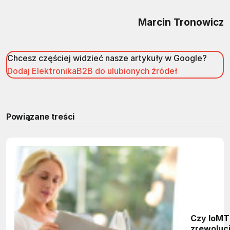
Marcin Tronowicz
Chcesz częściej widzieć nasze artykuły w Google?
Dodaj ElektronikaB2B do ulubionych źródeł
Powiązane treści
Czy IoMT
zrewolucj