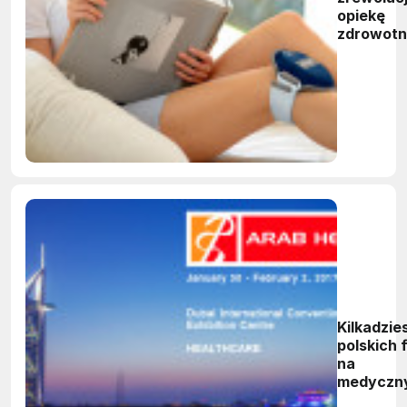
opiekę
zdrowotn
Kilkadzie
polskich 
na
medyczn
targach