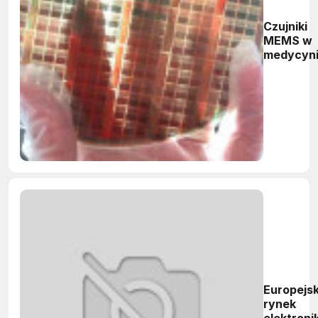
Czujniki
MEMS w
medycyn
Europejsk
rynek