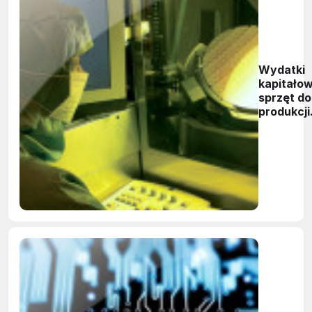
Wydatki
kapitało
sprzęt do
produkcji
półprzew
wzrosną 
roku o 12