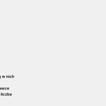
ę w nich
tawce
liczba