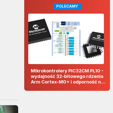
POLECAMY
Mikrokontrolery PIC32CM PL10 -
wydajność 32-bitowego rdzenia
Arm Cortex-M0+ i odporność na
zakłócenia w projektach 5 V