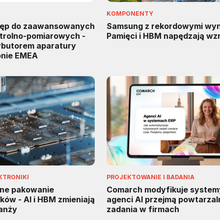
KOMPONENTY
tęp do zaawansowanych
Samsung z rekordowymi wyn
trolno-pomiarowych -
Pamięci i HBM napędzają wz
rybutorem aparatury
onie EMEA
KTRONIKI
PROJEKTOWANIE I BADANIA
ne pakowanie
Comarch modyfikuje system
ów - AI i HBM zmieniają
agenci AI przejmą powtarzal
ranży
zadania w firmach