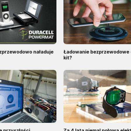
zprzewodowo naładuje
Ładowanie bezprzewodowe -
kit?
e przyszłości
Za 4 lata niemal połowa elekt