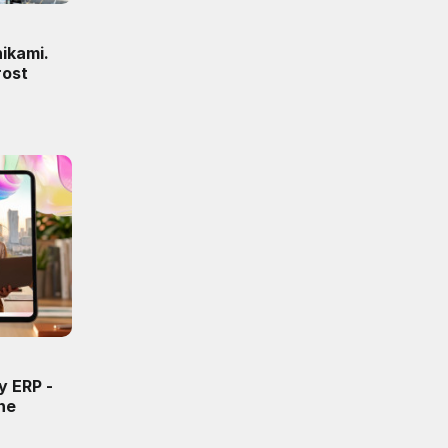
ikami.
rost
y ERP -
ne