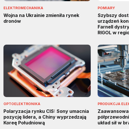
ELEKTROMECHANIKA
POMIARY
Wojna na Ukrainie zmieniła rynek
Szybszy dos
dronów
urządzeń kon
Farnell dyst
RIGOL w regi
OPTOELEKTRONIKA
PRODUKCJA ELE
Polaryzacja rynku CIS: Sony umacnia
Zaawansowa
pozycję lidera, a Chiny wyprzedzają
półprzewodnik
Koreę Południową
układ sił w b