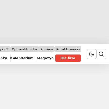
 i IoT
Optoelektronika
Pomiary
Projektowanie i badania
anży
Kalendarium
Magazyn
Dla firm