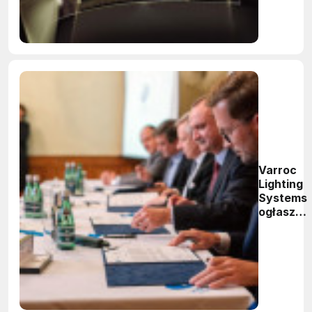
Varroc
Lighting
Systems
ogłasza
otwarcie
nowego
Centrum
Inżynierii