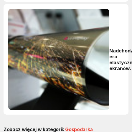
Nadchodz
era
elastycz
ekranów
OLED w
urządzen
mobilnyc
Zobacz więcej w kategorii:
Gospodarka