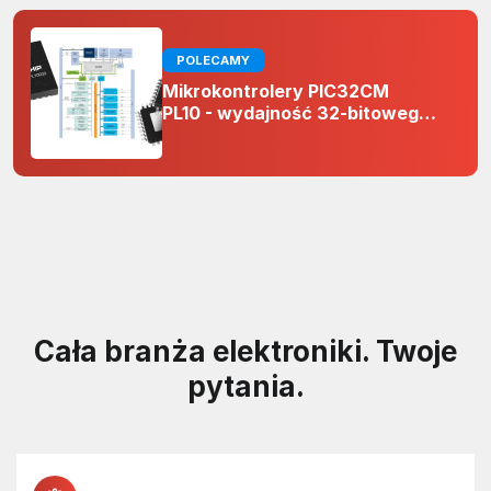
POLECAMY
Mikrokontrolery PIC32CM
PL10 - wydajność 32-bitowego
rdzenia Arm Cortex-M0+ i
odporność na zakłócenia w
projektach 5 V
Cała branża elektroniki. Twoje
pytania.