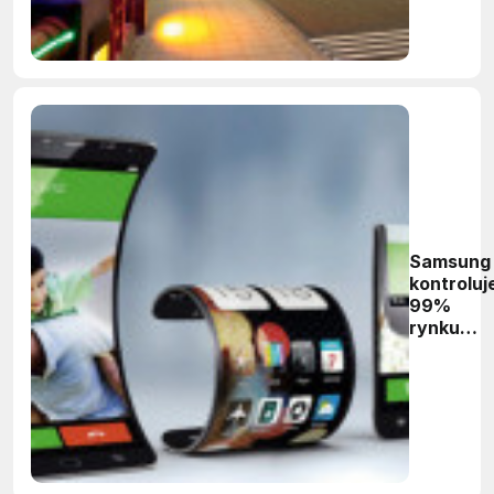
Samsung
kontroluj
99%
rynku
paneli
OLED