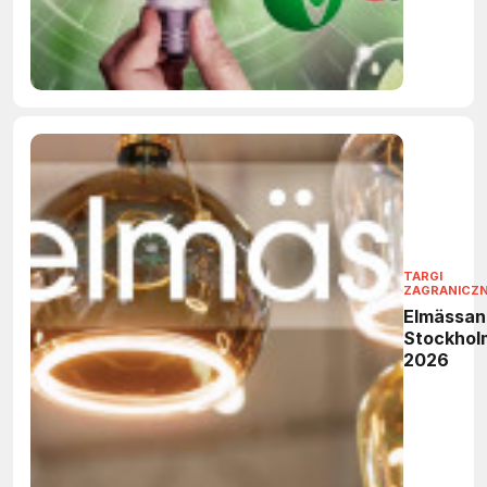
TARGI
ZAGRANICZ
Elmässan
Stockhol
2026