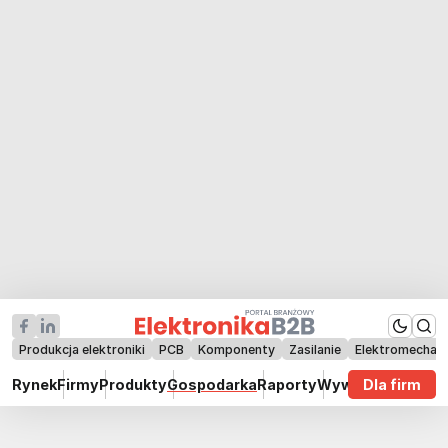
Produkcja elektroniki
PCB
Komponenty
Zasilanie
Elektromechan
Rynek
Firmy
Produkty
Gospodarka
Raporty
Wywiady
Dla firm
Technik