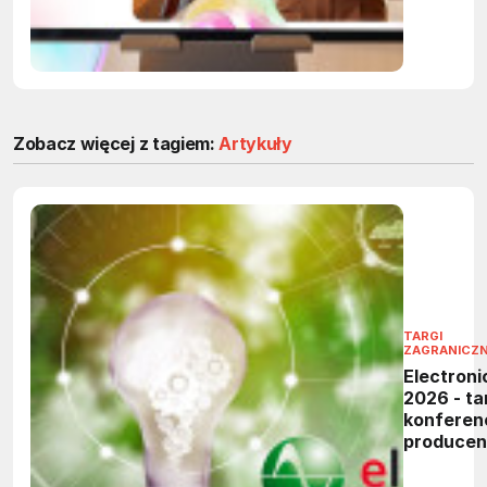
zadania 
firmach
Zobacz więcej z tagiem:
Artykuły
TARGI
ZAGRANICZ
Electroni
2026 - tar
konferen
produce
elektronik