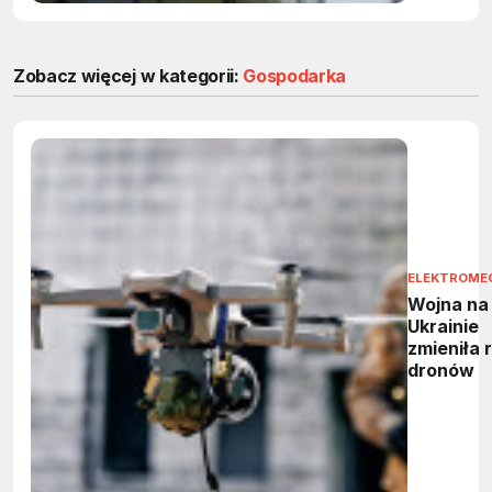
Zobacz więcej w kategorii:
Gospodarka
ELEKTROME
Wojna na
Ukrainie
zmieniła 
dronów