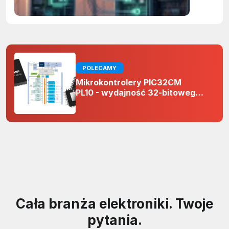
POLECAMY
Mikrokontrolery PIC32CM
PL10 - wydajność 32-bitowego
rdzenia Arm Cortex-M0+ i
odporność na zakłócenia w
projektach 5 V
Cała branża elektroniki. Twoje
pytania.