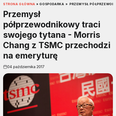
STRONA GŁÓWNA
»
GOSPODARKA
»
PRZEMYSŁ PÓŁPRZEWODN
Przemysł
półprzewodnikowy traci
swojego tytana - Morris
Chang z TSMC przechodzi
na emeryturę
04 października 2017