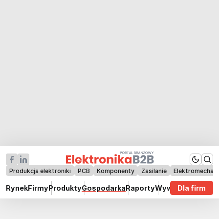
Produkcja elektroniki
PCB
Komponenty
Zasilanie
Elektromechan
Rynek
Firmy
Produkty
Gospodarka
Raporty
Wywiady
Dla firm
Technik