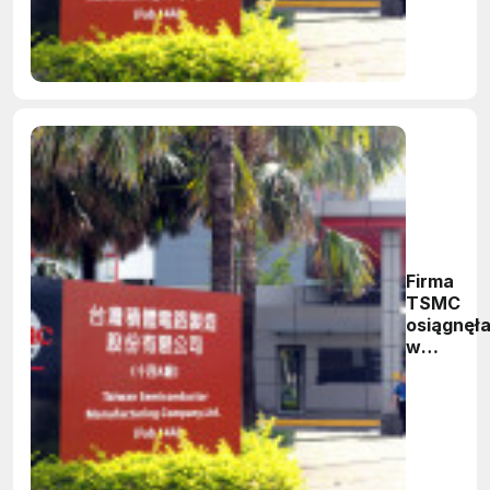
Firma
TSMC
osiągnęł
w
listopadz
drugą
najwyższ
wartość
miesięczn
sprzedaż