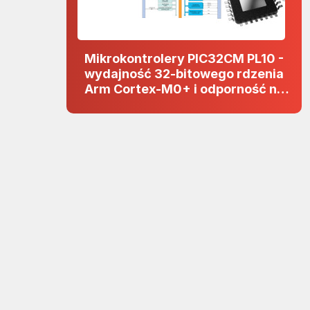
Mikrokontrolery PIC32CM PL10 -
wydajność 32-bitowego rdzenia
Arm Cortex-M0+ i odporność na
zakłócenia w projektach 5 V