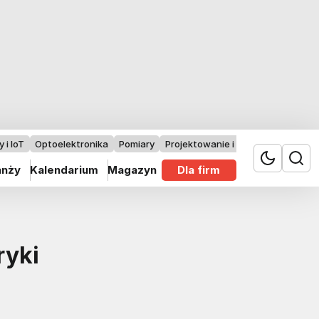
 i IoT
Optoelektronika
Pomiary
Projektowanie i badania
anży
Kalendarium
Magazyn
Dla firm
ryki