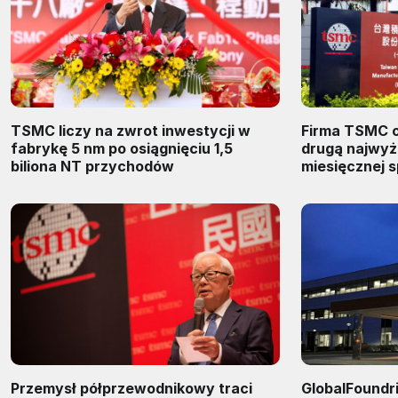
TSMC liczy na zwrot inwestycji w
Firma TSMC o
fabrykę 5 nm po osiągnięciu 1,5
drugą najwyż
biliona NT przychodów
miesięcznej 
Przemysł półprzewodnikowy traci
GlobalFoundr