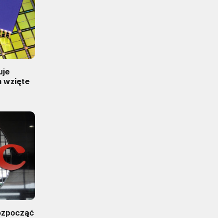
uje
m wzięte
ozpocząć