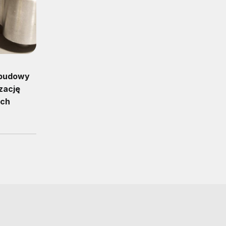
 budowy
zację
ych