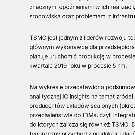
znacznymi opóźnieniami w ich realizacj
środowiska oraz problemami z infrastru
TSMC jest jednym z liderów rozwoju tec
głównym wykonawcą dla przedsiębiorst
planuje uruchomić produkcję w procesi
kwartale 2019 roku w procesie 5 nm.
Na wykresie przedstawiono podsumowa
analitycznej IC Insights na temat źród
producentów układów scalonych (okreś
przeciwieństwie do IDMs, czyli Integra
do których zalicza się również TSMC. 
tegoroczny przychód z produkcji ukła