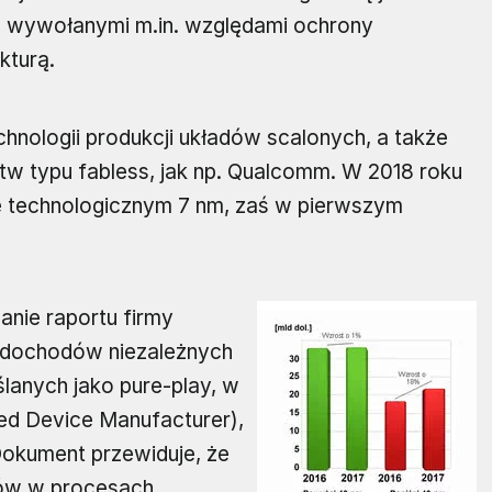
i, wywołanymi m.in. względami ochrony
kturą.
hnologii produkcji układów scalonych, a także
w typu fabless, jak np. Qualcomm. W 2018 roku
e technologicznym 7 nm, zaś w pierwszym
nie raportu firmy
eł dochodów niezależnych
lanych jako pure-play, w
ted Device Manufacturer),
Dokument przewiduje, że
dów w procesach