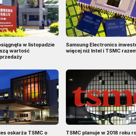
siągnęła w listopadzie
Samsung Electronics inwest
szą wartość
więcej niż Intel i TSMC raze
sprzedaży
ies oskarża TSMC o
TSMC planuje w 2018 roku r