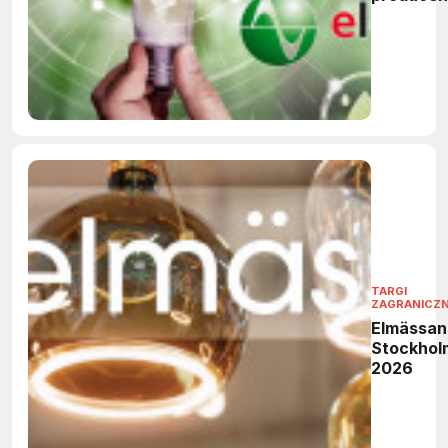
elektronik
TARGI
ZAGRANICZ
Elmässan
Stockhol
2026