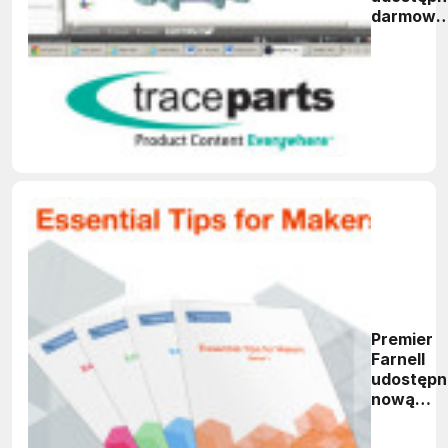
darmową
bibliotek
modeli
CAD
Premier
Farnell
udostępn
nową
publikacj
"Tips Bo