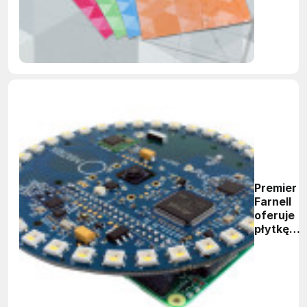
for
Makers"
Premier
Farnell
oferuje
płytkę
Matrix
Creator -
moduł
Raspberr
Pi do