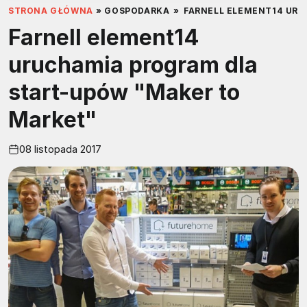
STRONA GŁÓWNA
»
GOSPODARKA
»
FARNELL ELEMENT14 URU
Farnell element14
uruchamia program dla
start-upów "Maker to
Market"
08 listopada 2017