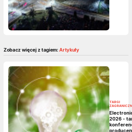
65%
oszczędn
energii i
inteligen
zarządza
Zobacz więcej z tagiem:
Artykuły
TARGI
ZAGRANICZ
Electroni
2026 - tar
konferen
produce