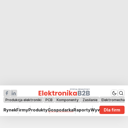
Produkcja elektroniki
PCB
Komponenty
Zasilanie
Elektromechan
Rynek
Firmy
Produkty
Gospodarka
Raporty
Wywiady
Dla firm
Technik