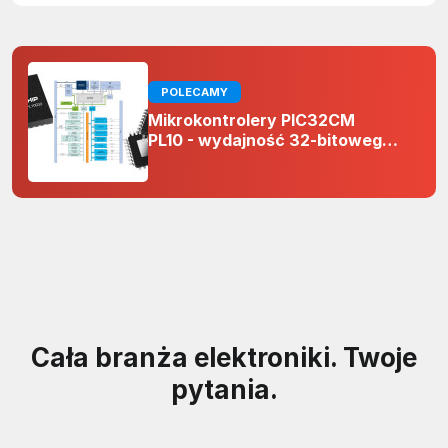
POLECAMY
Mikrokontrolery PIC32CM
PL10 - wydajność 32-bitowego
rdzenia Arm Cortex-M0+ i
odporność na zakłócenia w
projektach 5 V
Cała branża elektroniki. Twoje
pytania.