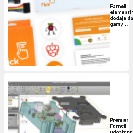
Farnell
element1
dodaje d
gamy
akcesori
nakładkę
"Flick HA
do
śledzenia
ruchu 3D 
obsługi
gestów 
Raspberr
Pi
Premier
Farnell
udostępn