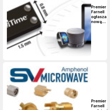
Premier
Farnell
ogłasza
nową
globalną
współpra
z SiTime
Premier
Farnell