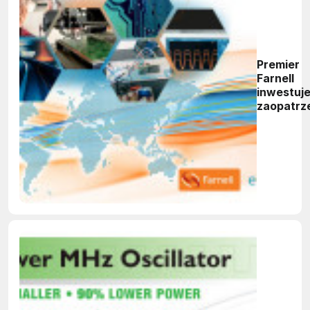
Premier
Farnell
inwestuj
zaopatrz
oraz doł
nowych
dostawc