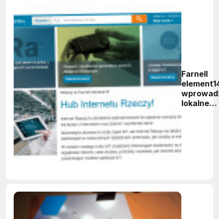
Farnell
element1
wprowad
lokalne
wersje
językowe
serwisu I
Hub