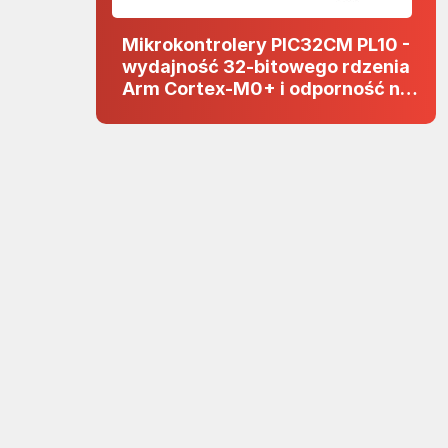
Mikrokontrolery PIC32CM PL10 -
wydajność 32-bitowego rdzenia
Arm Cortex-M0+ i odporność na
zakłócenia w projektach 5 V