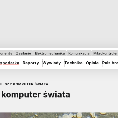
onenty
Zasilanie
Elektromechanika
Komunikacja
Mikrokontrolery
spodarka
Raporty
Wywiady
Technika
Opinie
Puls br
IEJSZY KOMPUTER ŚWIATA
 komputer świata