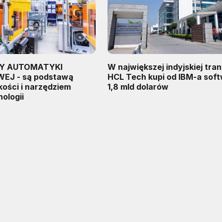
Y AUTOMATYKI
W największej indyjskiej tran
J - są podstawą
HCL Tech kupi od IBM-a sof
akości i narzędziem
1,8 mld dolarów
ologii