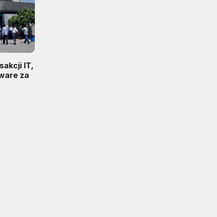
sakcji IT,
tware za