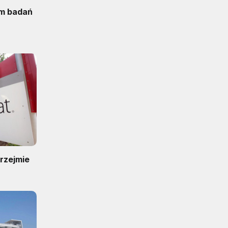
um badań
przejmie