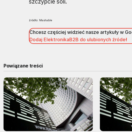
szczypcie soli.
źródło: Mashable
Chcesz częściej widzieć nasze artykuły w G
Dodaj ElektronikaB2B do ulubionych źródeł
Powiązane treści