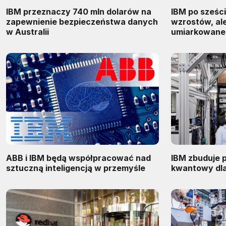
IBM przeznaczy 740 mln dolarów na
IBM po sześc
zapewnienie bezpieczeństwa danych
wzrostów, al
w Australii
umiarkowane
ABB i IBM będą współpracować nad
IBM zbuduje 
sztuczną inteligencją w przemyśle
kwantowy dla 