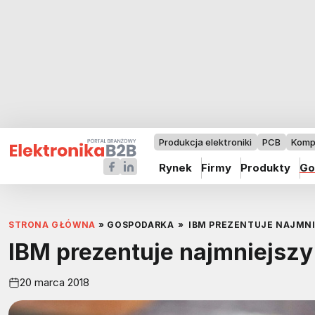
Produkcja elektroniki
PCB
Komp
Rynek
Firmy
Produkty
Go
STRONA GŁÓWNA
»
GOSPODARKA
»
IBM PREZENTUJE NAJMN
IBM prezentuje najmniejszy
20 marca 2018