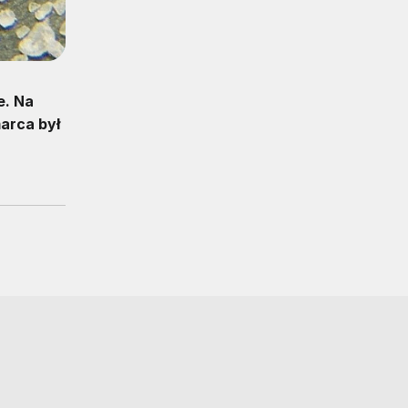
e. Na
marca był