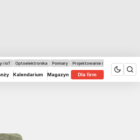
 i IoT
Optoelektronika
Pomiary
Projektowanie i badania
anży
Kalendarium
Magazyn
Dla firm