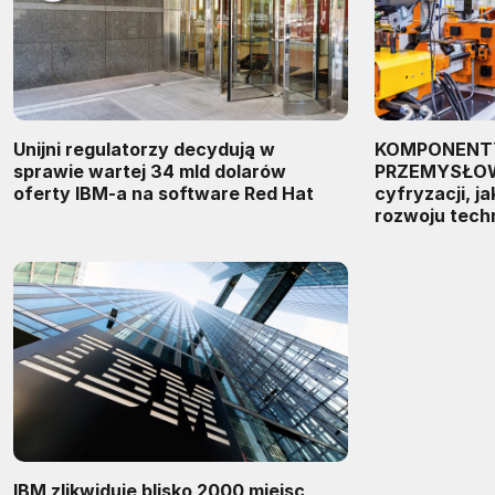
Unijni regulatorzy decydują w
KOMPONENT
sprawie wartej 34 mld dolarów
PRZEMYSŁOWE
oferty IBM-a na software Red Hat
cyfryzacji, j
rozwoju techn
IBM zlikwiduje blisko 2000 miejsc