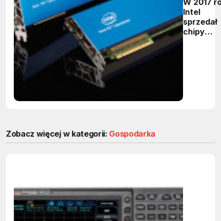
W 2017 r
Intel
sprzedał
chipy
obsługuj
sztuczną
inteligen
warte
miliard
dolarów
Zobacz więcej w kategorii:
Gospodarka