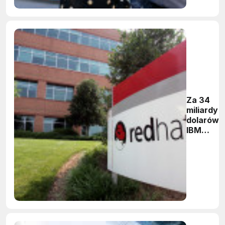
Za 34
miliardy
dolarów
IBM
przejmie
firmę
Red Hat