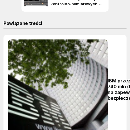
Powiązane treści
IBM prze
740 mln 
na zapew
bezpiecz
danych 
Australii