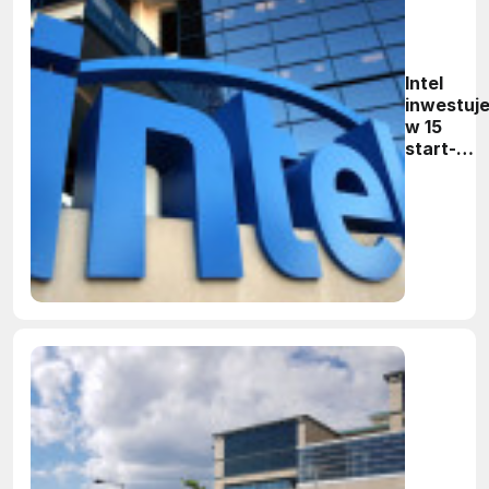
Intel
inwestuj
w 15
start-
upów z
sektora
Big Data