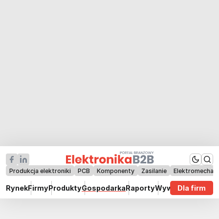
Produkcja elektroniki
PCB
Komponenty
Zasilanie
Elektromechan
Rynek
Firmy
Produkty
Gospodarka
Raporty
Wywiady
Dla firm
Technik