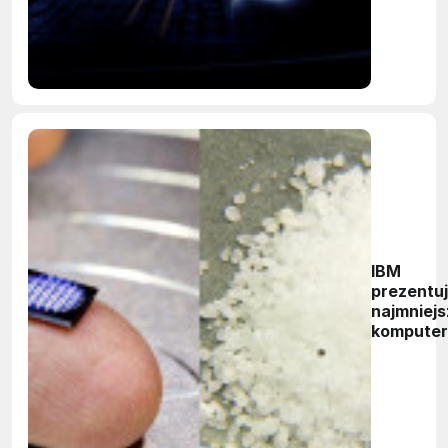
chipów
AI
IBM
prezentu
najmniejs
komputer
świata