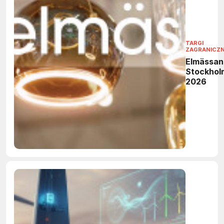
TARGI
ZAGRANICZ
Elmässan
Stockhol
2026