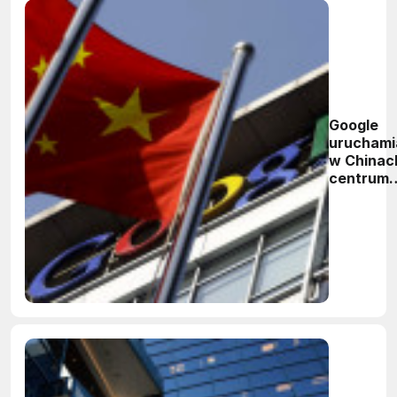
Google
uruchami
w Chinac
centrum
badań na
sztuczną
inteligen