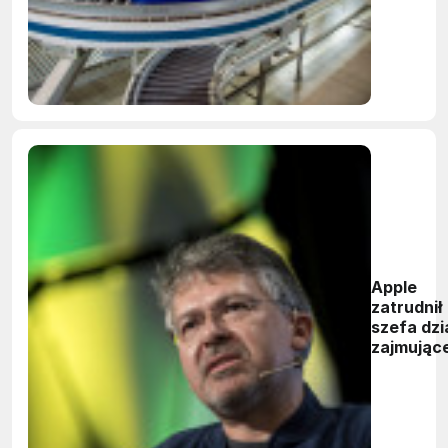
Apple
zatrudnił
szefa dzi
zajmując
się sztuc
inteligen
w firmie
Google