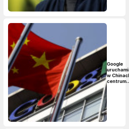
Google
uruchami
w Chinac
centrum
badań na
sztuczną
inteligen