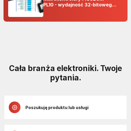
PL10 - wydajność 32-bitowego
rdzenia Arm Cortex-M0+ i
odporność na zakłócenia w
projektach 5 V
Cała branża elektroniki. Twoje
pytania.
Poszukuję produktu lub usługi