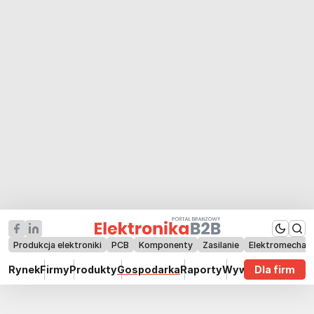
Produkcja elektroniki
PCB
Komponenty
Zasilanie
Elektromechan
Rynek
Firmy
Produkty
Gospodarka
Raporty
Wywiady
Dla firm
Technik