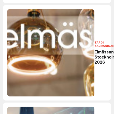
TARGI
ZAGRANICZ
Elmässan
Stockhol
2026