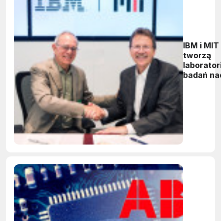
IBM i MIT
tworzą
laborato
badań na
sztuczną
inteligen