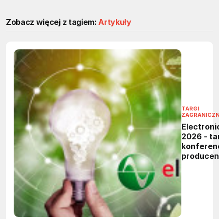
Zobacz więcej z tagiem:
Artykuły
TARGI
ZAGRANICZ
Electroni
2026 - tar
konferen
produce
elektronik