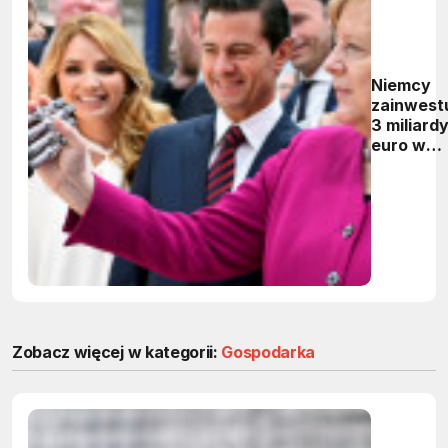
Niemcy
zainwest
3 miliard
euro w
sztuczną
inteligen
Zobacz więcej w kategorii:
Gospodarka