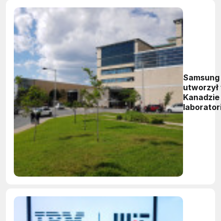
Samsung
utworzył
Kanadzie
laborato
sztuczne
inteligenc