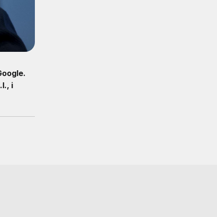
Google.
., i