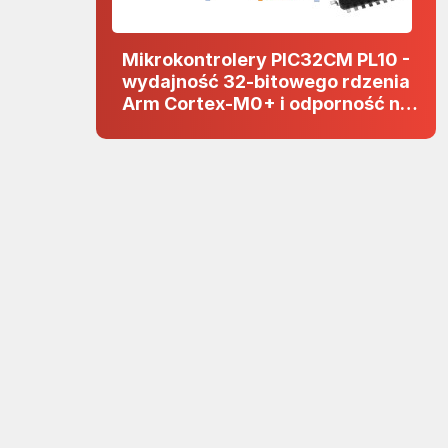
Mikrokontrolery PIC32CM PL10 -
wydajność 32-bitowego rdzenia
Arm Cortex-M0+ i odporność na
zakłócenia w projektach 5 V