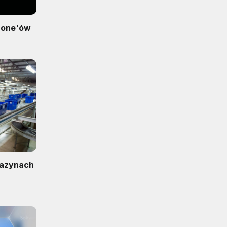
Phone'ów
gazynach