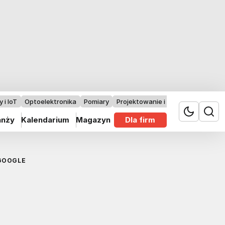
 i IoT
Optoelektronika
Pomiary
Projektowanie i badania
anży
Kalendarium
Magazyn
Dla firm
 GOOGLE