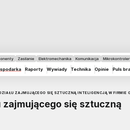
onenty
Zasilanie
Elektromechanika
Komunikacja
Mikrokontrolery
spodarka
Raporty
Wywiady
Technika
Opinie
Puls br
 DZIAŁU ZAJMUJĄCEGO SIĘ SZTUCZNĄ INTELIGENCJĄ W FIRMIE
u zajmującego się sztuczną
e