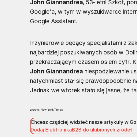
John Giannandrea
, 53-letni Szkot, po
Google'a, w tym w wyszukiwarce intern
Google Assistant.
Inżynierowie będący specjalistami z za
najbardziej poszukiwanych osób w Dol
przekraczającym czasem osiem cyfr. Ki
John Giannandrea
niespodziewanie ust
natychmiast stał się prawdopodobnie na
Jednak we wtorek stało się jasne, że ta
źródło: New York Times
Chcesz częściej widzieć nasze artykuły w G
Dodaj ElektronikaB2B do ulubionych źródeł