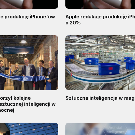
je produkcję iPhone'ów
Apple redukuje produkcję i
o 20%
rzył kolejne
Sztuczna inteligencja w ma
sztucznej inteligencji w
nocnej