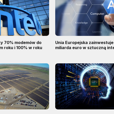
czy 70% modemów do
Unia Europejska zainwestuje 
m roku i 100% w roku
miliarda euro w sztuczną int